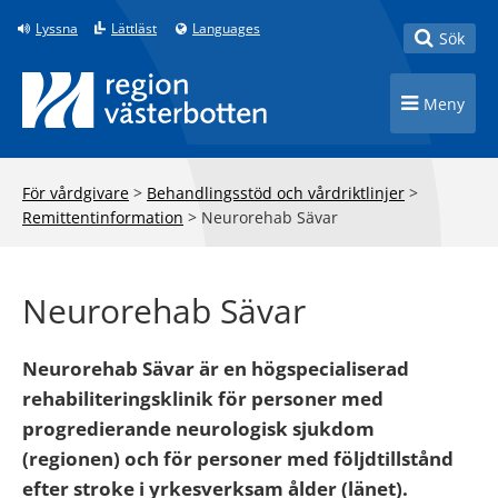
Till innehåll på sidan
Lyssna
Lättläst
Languages
Toggle
Sök
Toggle n
Meny
För vårdgivare
>
Behandlingsstöd och vårdriktlinjer
>
Remittentinformation
>
Neurorehab Sävar
Neurorehab Sävar
Neurorehab Sävar är en högspecialiserad
rehabiliteringsklinik för personer med
progredierande neurologisk sjukdom
(regionen) och för personer med följdtillstånd
efter stroke i yrkesverksam ålder (länet).