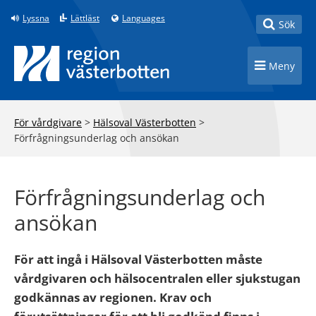
Till innehåll på sidan
Lyssna
Lättläst
Languages
Toggle
Sök
Toggle n
Meny
För vårdgivare
>
Hälsoval Västerbotten
>
Förfrågningsunderlag och ansökan
Förfrågningsunderlag och
ansökan
För att ingå i Hälsoval Västerbotten måste
vårdgivaren och hälsocentralen eller sjukstugan
godkännas av regionen. Krav och