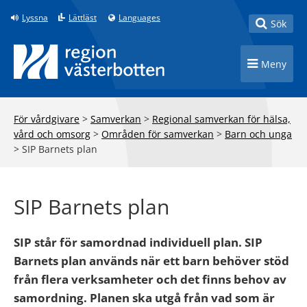
Till innehåll på sidan
Lyssna
Lättläst
Languages
Toggle
Sök
Toggle n
Meny
För vårdgivare
>
Samverkan
>
Regional samverkan för hälsa,
vård och omsorg
>
Områden för samverkan
>
Barn och unga
>
SIP Barnets plan
SIP Barnets plan
SIP står för samordnad individuell plan. SIP
Barnets plan används när ett barn behöver stöd
från flera verksamheter och det finns behov av
samordning. Planen ska utgå från vad som är