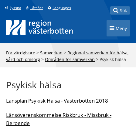
Till innehåll på sidan
Lyssna
Lättläst
Languages
Toggle
Sök
Toggle n
Meny
För vårdgivare
>
Samverkan
>
Regional samverkan för hälsa,
vård och omsorg
>
Områden för samverkan
>
Psykisk hälsa
Psykisk hälsa
Länsplan Psykisk Hälsa - Västerbotten 2018
Länsöverenskommelse Riskbruk - Missbruk -
Beroende