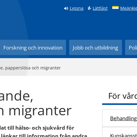
Lyssna
Lättläst
Meänkie
Forskning och innovation
Jobb och utbildning
Pol
nde, papperslösa och migranter
kande,
För vår
h migranter
Behandlings
t till hälso- och sjukvård för
Kunskapss
änkar till information från andra