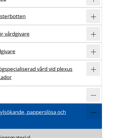
ästerbotten
r vårdgivare
dgivare
ögspecialiserad vård vid plexus
kador
asylsökande, papperslösa och
ionsmaterial