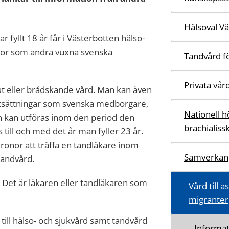
Hälsoval V
fyllt 18 år får i Västerbotten hälso-
kor som andra vuxna svenska
Tandvård fö
Privata vår
ut eller brådskande vård. Man kan även
utsättningar som svenska medborgare,
Nationell h
 kan utföras inom den period den
brachialiss
s till och med det år man fyller 23 år.
kronor att träffa en tandläkare inom
Samverkan
tandvård.
r. Det är läkaren eller tandläkaren som
Vård till 
migranter
ill hälso- och sjukvård samt tandvård
Informat