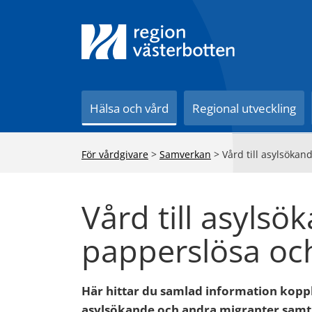
Till innehåll på sidan
Hälsa och vård
Regional utveckling
För vårdgivare
>
Samverkan
>
Vård till asylsöka
Vård till asylsö
papperslösa oc
Här hittar du samlad information koppla
asylsökande och andra migranter samt l