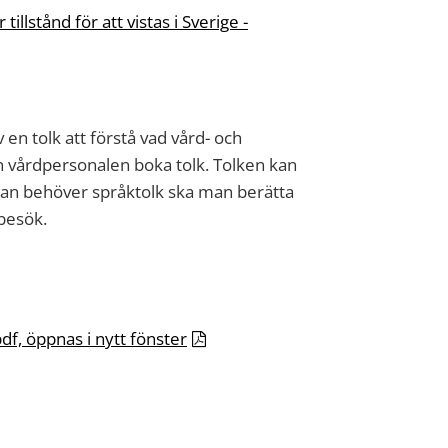
illstånd för att vistas i Sverige -
 en tolk att förstå vad vård- och
an vårdpersonalen boka tolk. Tolken kan
man behöver språktolk ska man berätta
besök.
df, öppnas i nytt fönster