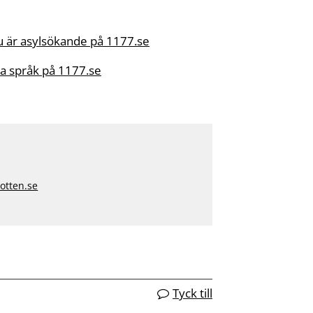
du är asylsökande på 1177.se
ra språk på 1177.se
otten.se
Tyck till