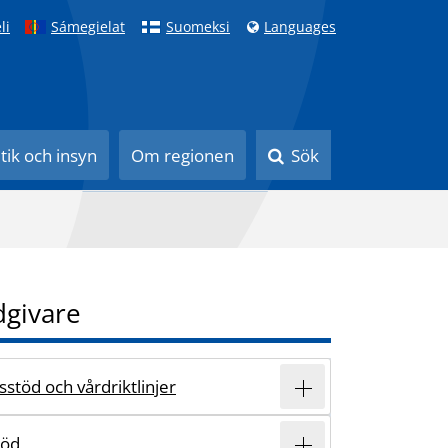
li
Sámegielat
Suomeksi
Languages
itik och insyn
Om regionen
Sök
dgivare
stöd och vårdriktlinjer
töd