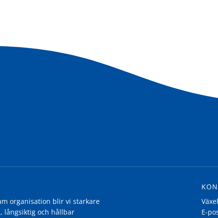
KON
 organisation blir vi starkare
Växe
, långsiktig och hållbar
E-po