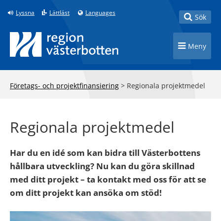
Till innehåll på sidan
Lyssna
Lättläst
Languages
Toggle
Sök
Toggle n
Meny
Företags- och projektfinansiering
>
Regionala projektmedel
Regionala projektmedel
Har du en idé som kan bidra till Västerbottens
hållbara utveckling? Nu kan du göra skillnad
med ditt projekt – ta kontakt med oss för att se
om ditt projekt kan ansöka om stöd!