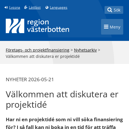
Till innehåll på sidan
Lyssna
Lättläst
Languages
Toggle
Sök
Toggle n
Meny
Företags- och projektfinansiering
>
Nyhetsarkiv
>
Välkommen att diskutera er projektidé
NYHETER 2026-05-21
Välkommen att diskutera er
projektidé
Har ni en projektidé som ni vill söka finansiering
för? I så fall kan ni boka in en tid för att träffa