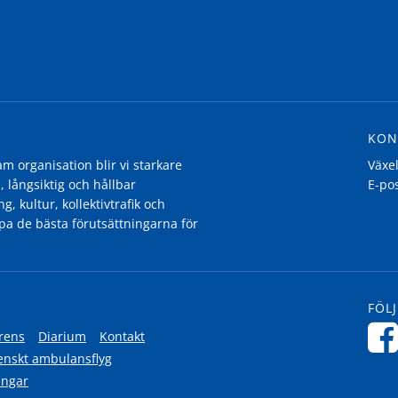
KON
 organisation blir vi starkare
Växe
, långsiktig och hållbar
E-po
g, kultur, kollektivtrafik och
pa de bästa förutsättningarna för
FÖLJ
rens
Diarium
Kontakt
enskt ambulansflyg
ingar