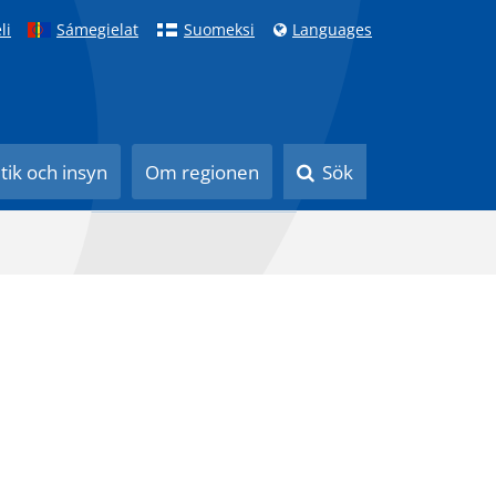
li
Sámegielat
Suomeksi
Languages
itik och insyn
Om regionen
Sök