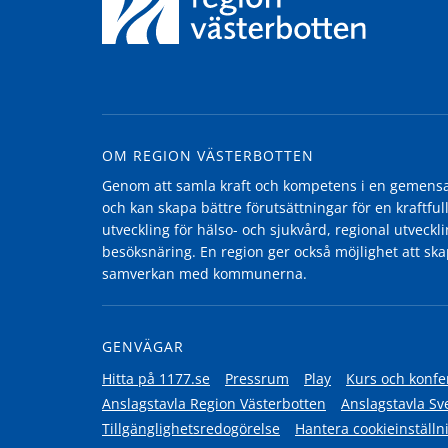
OM REGION VÄSTERBOTTEN
Genom att samla kraft och kompetens i en gemensam
och kan skapa bättre förutsättningar för en kraftfull
utveckling för hälso- och sjukvård, regional utvecklin
besöksnäring. En region ger också möjlighet att ska
samverkan med kommunerna.
GENVÄGAR
Hitta på 1177.se
Pressrum
Play
Kurs och konfe
Anslagstavla Region Västerbotten
Anslagstavla Sv
Tillgänglighetsredogörelse
Hantera cookieinställn