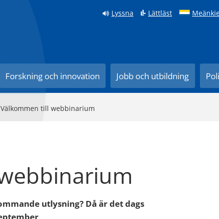
Lyssna
Lättläst
Meänkie
Forskning och innovation
Jobb och utbildning
Pol
>
Välkommen till webbinarium
 webbinarium
kommande utlysning? Då är det dags
 september