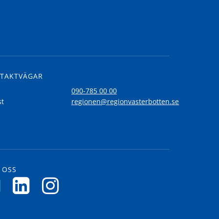
TAKTVÄGAR
l
090-785 00 00
st
regionen@regionvasterbotten.se
 OSS