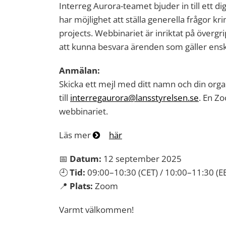
Interreg Aurora-teamet bjuder in till ett d
har möjlighet att ställa generella frågor k
projects. Webbinariet är inriktat på överg
att kunna besvara ärenden som gäller ensk
Anmälan:
Skicka ett mejl med ditt namn och din orga
till
interregaurora@lansstyrelsen.se
. En Z
webbinariet.
Läs mer
här
📅
Datum:
12 september 2025
🕘
Tid:
09:00–10:30 (CET) / 10:00–11:30 (E
📍
Plats:
Zoom
Varmt välkommen!