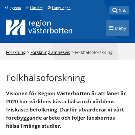
Till innehåll på sidan
Lyssna
Lättläst
Languages
Toggle
Sök
Toggle n
Meny
Forskning
>
Forskning ämnesvis
>
Folkhälsoforskning
Folkhälsoforskning
Visionen för Region Västerbotten är att länet år
2020 har världens bästa hälsa och världens
friskaste befolkning. Därför utvärderar vi vårt
förebyggande arbete och följer länsbornas
hälsa i många studier.