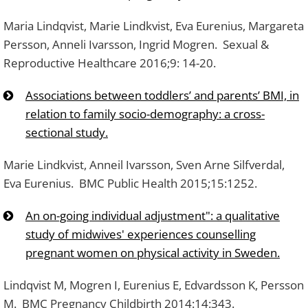
Maria Lindqvist, Marie Lindkvist, Eva Eurenius, Margareta
Persson, Anneli Ivarsson, Ingrid Mogren. Sexual &
Reproductive Healthcare 2016;9: 14-20.
Associations between toddlers’ and parents’ BMI, in
relation to family socio-demography: a cross-
sectional study.
Marie Lindkvist, Anneil Ivarsson, Sven Arne Silfverdal,
Eva Eurenius. BMC Public Health 2015;15:1252.
An on-going individual adjustment": a qualitative
study of midwives' experiences counselling
pregnant women on physical activity in Sweden.
Lindqvist M, Mogren I, Eurenius E, Edvardsson K, Persson
M. BMC Pregnancy Childbirth 2014:14:343.