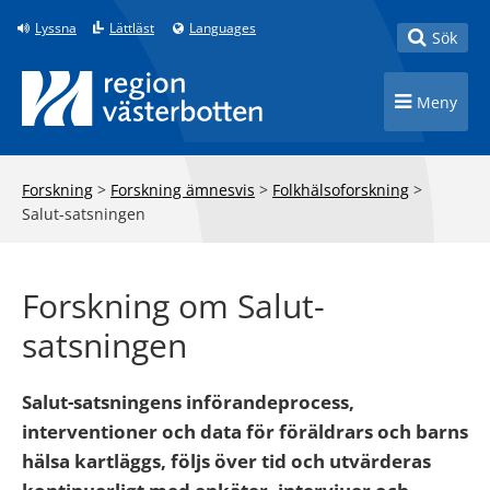
Till innehåll på sidan
Lyssna
Lättläst
Languages
Toggle
Sök
Toggle n
Meny
Forskning
>
Forskning ämnesvis
>
Folkhälsoforskning
>
Salut-satsningen
Forskning om Salut-
satsningen
Salut-satsningens införandeprocess,
interventioner och data för föräldrars och barns
hälsa kartläggs, följs över tid och utvärderas