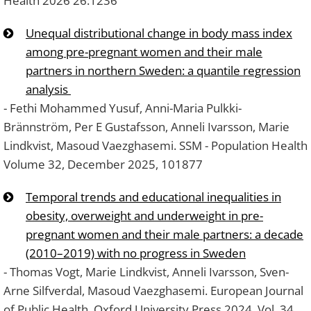
Health 2026 26:1236
Unequal distributional change in body mass index
among pre-pregnant women and their male
partners in northern Sweden: a quantile regression
analysis
- Fethi Mohammed Yusuf, Anni-Maria Pulkki-
Brännström, Per E Gustafsson, Anneli Ivarsson, Marie
Lindkvist, Masoud Vaezghasemi. SSM - Population Health
Volume 32, December 2025, 101877
Temporal trends and educational inequalities in
obesity, overweight and underweight in pre-
pregnant women and their male partners: a decade
(2010–2019) with no progress in Sweden
- Thomas Vogt, Marie Lindkvist, Anneli Ivarsson, Sven-
Arne Silfverdal, Masoud Vaezghasemi. European Journal
of Public Health, Oxford University Press 2024, Vol. 34,