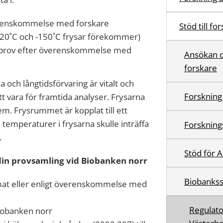
verenskommelse med forskare
Stöd till fo
n -20˚C och -150˚C frysar förekommer)
av prov efter överenskommelse med
Ansökan o
forskare
och långtidsförvaring är vitalt och
Forskning
 vara för framtida analyser. Frysarna
em. Frysrummet är kopplat till ett
emperaturer i frysarna skulle inträffa
Forskning
.
Stöd för 
din provsamling vid Biobanken norr
Biobankss
rmat eller enligt överenskommelse med
Regulato
Biobanken norr