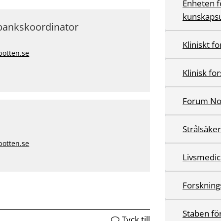
Enheten f
kunskapsu
obankskoordinator
Kliniskt 
botten.se
Klinisk f
Forum No
Strålsäke
botten.se
Livsmedic
Forskning
Staben för
Tyck till