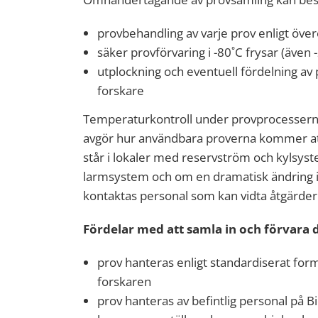
provbehandling av varje prov enligt ö
säker provförvaring i -80˚C frysar (äve
utplockning och eventuell fördelning 
forskare
Temperaturkontroll under provprocesserna 
avgör hur användbara proverna kommer att
står i lokaler med reservström och kylsyst
larmsystem och om en dramatisk ändring i t
kontaktas personal som kan vidta åtgärder
Fördelar med att samla in och förvara 
prov hanteras enligt standardiserat fo
forskaren
prov hanteras av befintlig personal på 