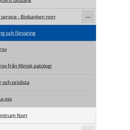
ttens biobank
 service - Biobanken norr
ng och förvaring
rov
rov från Klinisk patologi
 och prislista
a oss
entrum Norr