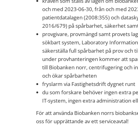
kraven som ställs av lagen om biobanker 
och med 2023-06-30, från och med 2023
patientdatalagen (2008:355) och datas
2016/679) på spårbarhet, säkerhet samt 
provgivare, provmängd samt provets lagr
sökbart system, Laboratory Information
säkerställa full spårbarhet på prov och 
under provhanteringen kommer att spar
till Biobanken norr, centrifugering och in
och ökar spårbarheten
fryslarm via Fastighetsdrift dygnet runt
du som forskare behöver ingen extra per
IT-system, ingen extra administration ell
För att använda Biobanken norrs biobanks
oss för upprättande av ett serviceavtal!