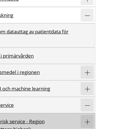
rskning
m datauttag av patientdata för
 i primärvården
smedel i regionen
AI och machine learning
ervice
risk service - Region