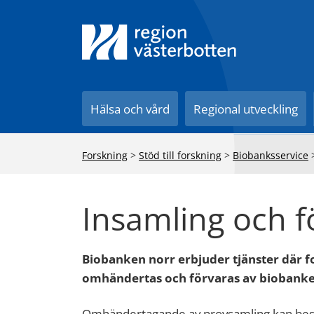
Till innehåll på sidan
Hälsa och vård
Regional utveckling
Forskning
>
Stöd till forskning
>
Biobanksservice
Insamling och f
Biobanken norr erbjuder tjänster där 
omhändertas och förvaras av biobanke
Omhändertagande av provsamling kan best