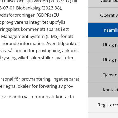
Västerbo
i hälso- och sjukvården (2002:297) till
-07-01 Biobankslag (2023:38),
kyddsförordningen (GDPR) (EU
Operativ
provgivarens integritet uppfylls
ingsplats kommer att sparas i ett
Insamli
 Management System (LIMS), för att
tillhörande information. Även tidpunkter
Uttag p
as; såsom tid för provtagning, ankomst
frysning vilket säkerställer kvaliteten
Uttag p
Tjänster
sonal för provhantering, inget separat
er egna lokaler för förvaring av prov
Kontakt
ervice är du välkommen att kontakta
Registerc