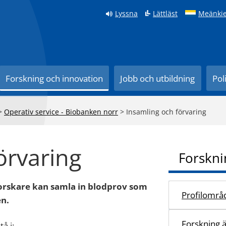
Lyssna
Lättläst
Meänkie
Forskning och innovation
Jobb och utbildning
Pol
>
Operativ service - Biobanken norr
>
Insamling och förvaring
örvaring
Forskni
forskare kan samla in blodprov som
Profilområ
n.
Forskning 
å i: