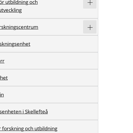
ör utbildning och
tveckling
forskningscentrum
orskningsenhet
rr
rhet
in
senheten i Skellefteå
 forskning och utbildning