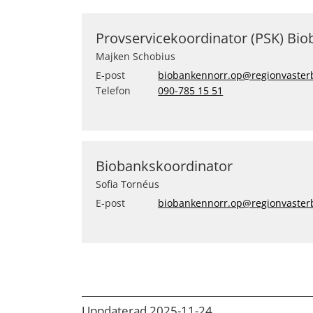
Provservicekoordinator (PSK) Bi
Majken Schobius
E-post
biobankennorr.op@regionvaster
Telefon
090-785 15 51
Biobankskoordinator
Sofia Tornéus
E-post
biobankennorr.op@regionvaster
Uppdaterad 2025-11-24