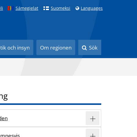
li
Sámegielat
Suomeksi
Languages
itik och insyn
Om regionen
Sök
ng
den
ämnesvis