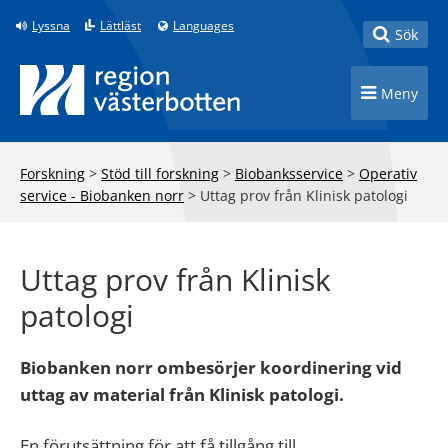
Till innehåll på sidan
Lyssna
Lättläst
Languages
Toggle
Sök
Toggle n
Meny
Forskning
>
Stöd till forskning
>
Biobanksservice
>
Operativ
service - Biobanken norr
>
Uttag prov från Klinisk patologi
Uttag prov från Klinisk
patologi
Biobanken norr ombesörjer koordinering vid
uttag av material från Klinisk patologi.
En förutsättning för att få tillgång till