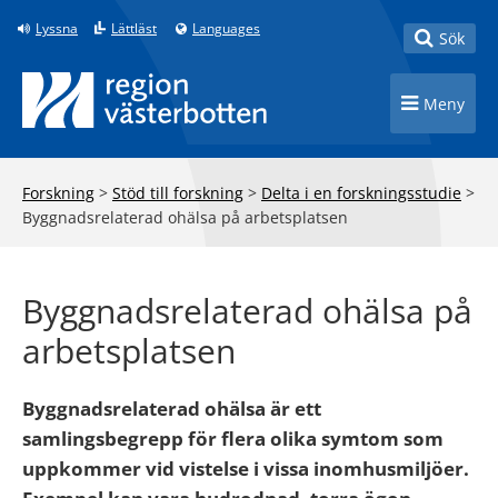
Till innehåll på sidan
Lyssna
Lättläst
Languages
Toggle
Sök
Toggle n
Meny
Forskning
>
Stöd till forskning
>
Delta i en forskningsstudie
>
Byggnadsrelaterad ohälsa på arbetsplatsen
Byggnadsrelaterad ohälsa på
arbetsplatsen
Byggnadsrelaterad ohälsa är ett
samlingsbegrepp för flera olika symtom som
uppkommer vid vistelse i vissa inomhusmiljöer.