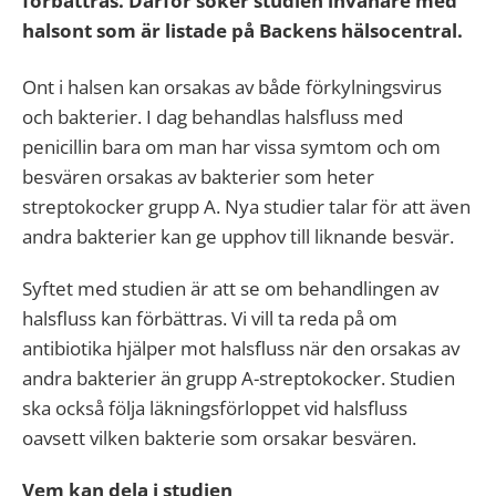
förbättras. Därför söker studien invånare med
halsont som är listade på Backens hälsocentral.
Ont i halsen kan orsakas av både förkylningsvirus
och bakterier. I dag behandlas halsfluss med
penicillin bara om man har vissa symtom och om
besvären orsakas av bakterier som heter
streptokocker grupp A. Nya studier talar för att även
andra bakterier kan ge upphov till liknande besvär.
Syftet med studien är att se om behandlingen av
halsfluss kan förbättras. Vi vill ta reda på om
antibiotika hjälper mot halsfluss när den orsakas av
andra bakterier än grupp A-streptokocker. Studien
ska också följa läkningsförloppet vid halsfluss
oavsett vilken bakterie som orsakar besvären.
Vem kan dela i studien