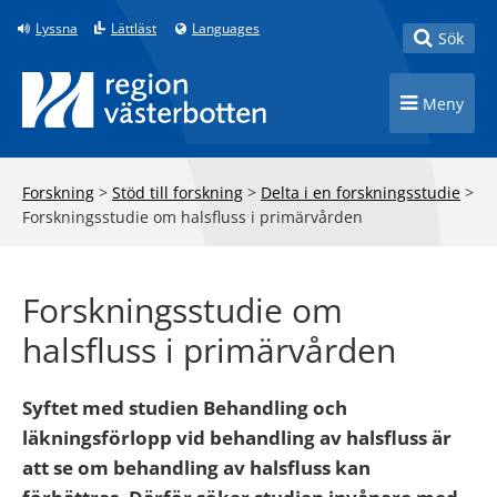
Till innehåll på sidan
Lyssna
Lättläst
Languages
Toggle
Sök
Toggle n
Meny
Forskning
>
Stöd till forskning
>
Delta i en forskningsstudie
>
Forskningsstudie om halsfluss i primärvården
Forskningsstudie om
halsfluss i primärvården
Syftet med studien Behandling och
läkningsförlopp vid behandling av halsfluss är
att se om behandling av halsfluss kan