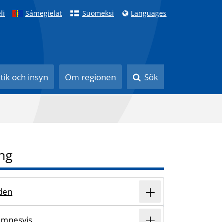
li
Sámegielat
Suomeksi
Languages
itik och insyn
Om regionen
Sök
ng
den
ämnesvis