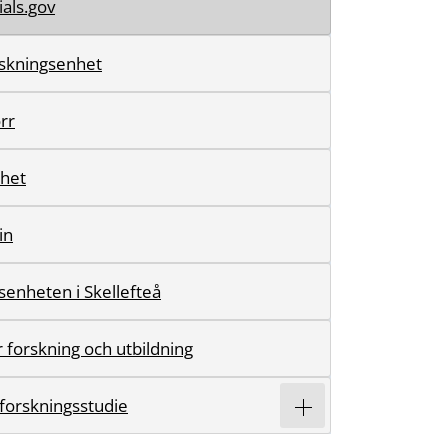
rials.gov
orskningsenhet
rr
rhet
in
senheten i Skellefteå
 forskning och utbildning
 forskningsstudie