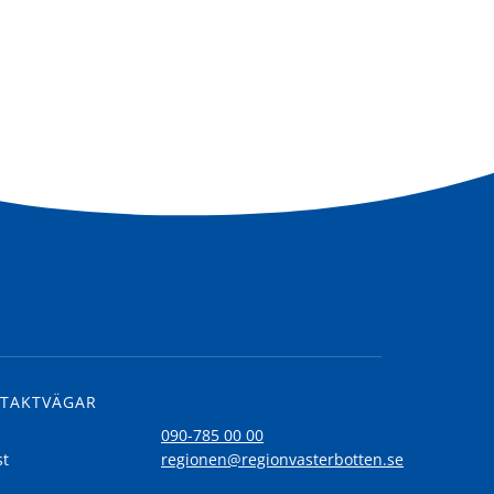
TAKTVÄGAR
l
090-785 00 00
st
regionen@regionvasterbotten.se