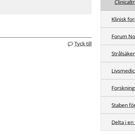
Clinicalt
Klinisk f
Forum No
Tyck till
Strålsäke
Livsmedic
Forskning
Staben för
Delta i en