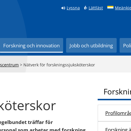
Lyssna
Lättläst
Meänkie
Forskning och innovation
Jobb och utbildning
Pol
ngscentrum
>
Nätverk för forskningssjuksköterskor
Forskni
köterskor
Profilområ
gelbundet träffar för
Forskning 
ersonal som arbetar med forskning