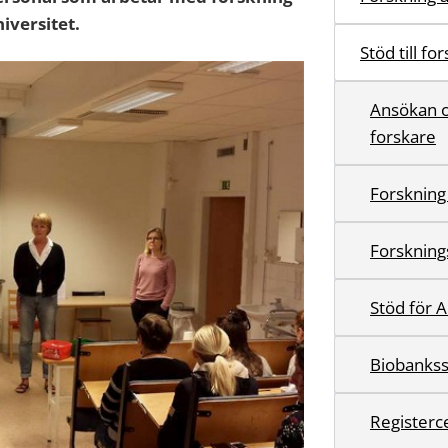
versitet.
Stöd till fo
Ansökan o
forskare
Forskning
Forskning
Stöd för 
Biobankss
Registerc