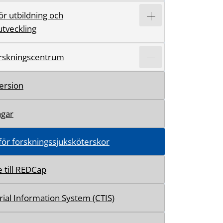
ör utbildning och
tveckling
forskningscentrum
version
ngar
för forskningssjuksköterskor
e till REDCap
Trial Information System (CTIS)