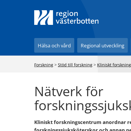
Till innehåll på sidan
Hälsa och vård
Regional utveckling
Forskning
>
Stöd till forskning
>
Kliniskt forskni
Nätverk för
forskningssjuks
Kliniskt forskningscentrum anordnar re
forskningssjuksköterskor och annan p