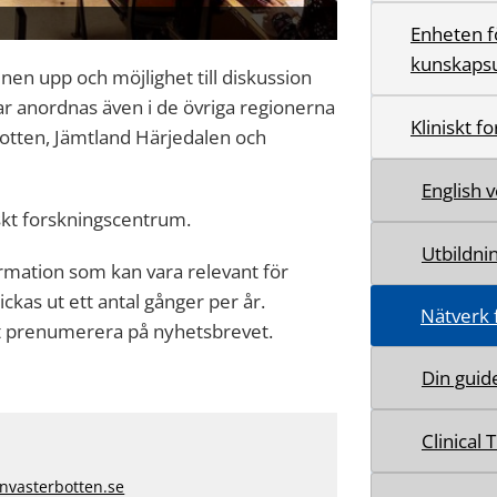
Enheten f
kunskapsu
mnen upp och möjlighet till diskussion
ar anordnas även i de övriga regionerna
Kliniskt 
botten, Jämtland Härjedalen och
English 
niskt forskningscentrum.
Utbildni
rmation som kan vara relevant för
kas ut ett antal gånger per år.
Nätverk 
tt prenumerera på nyhetsbrevet.
Din guid
Clinical 
nvasterbotten.se