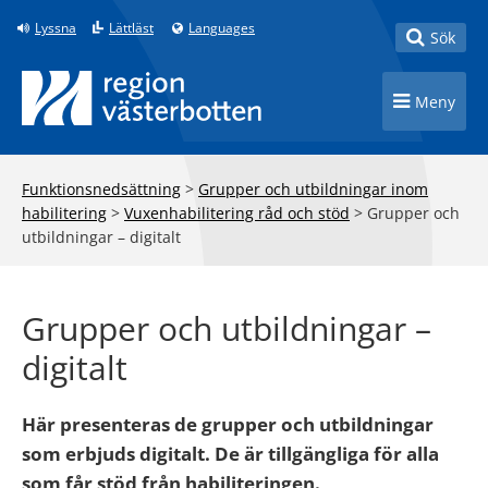
Till innehåll på sidan
Lyssna
Lättläst
Languages
Toggle
Sök
Toggle n
Meny
Funktionsnedsättning
>
Grupper och utbildningar inom
habilitering
>
Vuxenhabilitering råd och stöd
>
Grupper och
utbildningar – digitalt
Grupper och utbildningar –
digitalt
Här presenteras de grupper och utbildningar
som erbjuds digitalt. De är tillgängliga för alla
som får stöd från habiliteringen.