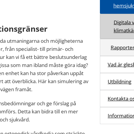
hemsjuk
Digitala
tionsgränser
klimatkä
reda utmaningarna och möjligheterna
Rapporter
från specialist- till primär- och
r kan vi få ett bättre beslutsunderlag
Vad är gle
 gissa som man ibland måste göra idag?
 en enhet kan ha stor påverkan uppåt
årt att överblicka. Här kan simulering av
Utbildning
 vägen framåt.
Kontakta o
nsbedömningar och ge förslag på
mförs. Detta kan bidra till en mer
Information
och sjukvård.
 en ortopedisk vårdkedja som sträckte