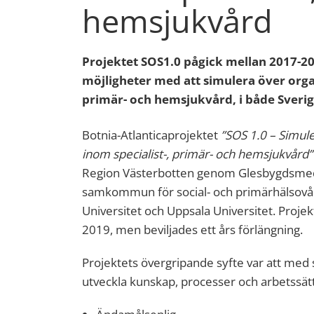
hemsjukvård
Projektet SOS1.0 pågick mellan 2017-2
möjligheter med att simulera över organi
primär- och hemsjukvård, i både Sverig
Botnia-Atlanticaprojektet
”SOS 1.0 – Simul
inom specialist-, primär- och hemsjukvård”
Region Västerbotten genom Glesbygdsmedi
samkommun för social- och primärhälsovård
Universitet och Uppsala Universitet. Projek
2019, men beviljades ett års förlängning.
Projektets övergripande syfte var att med 
utveckla kunskap, processer och arbetssä