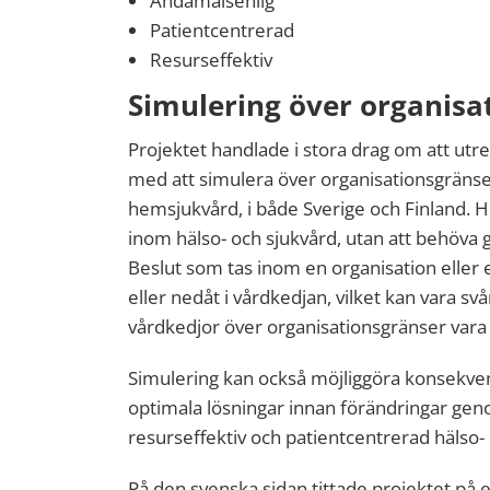
Ändamålsenlig
Patientcentrerad
Resurseffektiv
Simulering över organisa
Projektet handlade i stora drag om att ut
med att simulera över organisationsgränser, 
hemsjukvård, i både Sverige och Finland. Hu
inom hälso- och sjukvård, utan att behöva
Beslut som tas inom en organisation eller
eller nedåt i vårdkedjan, vilket kan vara sv
vårdkedjor över organisationsgränser vara
Simulering kan också möjliggöra konsekve
optimala lösningar innan förändringar geno
resurseffektiv och patientcentrerad hälso- 
På den svenska sidan tittade projektet på