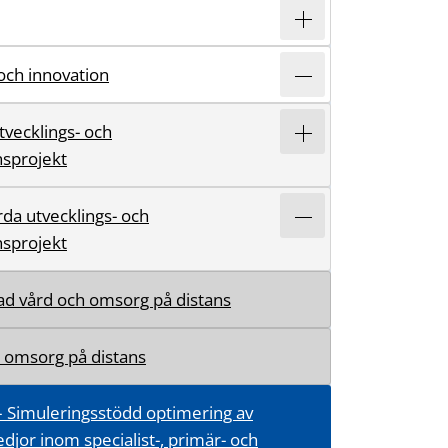
och innovation
tvecklings- och
nsprojekt
a utvecklings- och
nsprojekt
ad vård och omsorg på distans
 omsorg på distans
– Simuleringsstödd optimering av
djor inom specialist-, primär- och