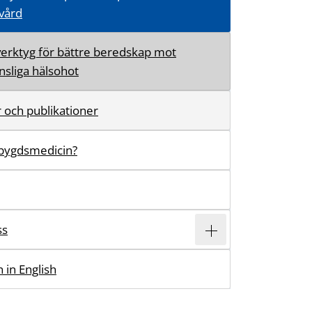
vård
 verktyg för bättre beredskap mot
nsliga hälsohot
 och publikationer
sbygdsmedicin?
ss
 in English