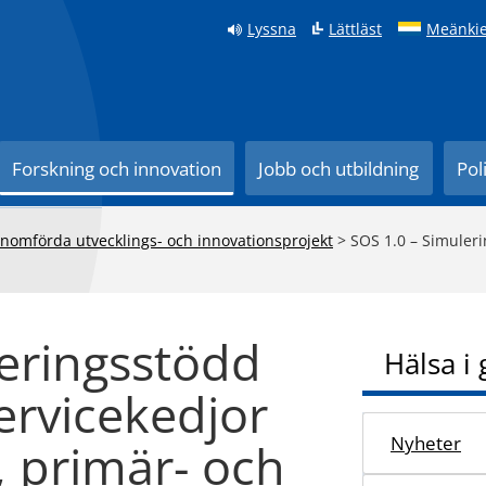
Lyssna
Lättläst
Meänkie
Forskning och innovation
Jobb och utbildning
Pol
nomförda utvecklings- och innovationsprojekt
>
SOS 1.0 – Simuler
eringsstödd
Hälsa i
ervicekedjor
Nyheter
, primär- och