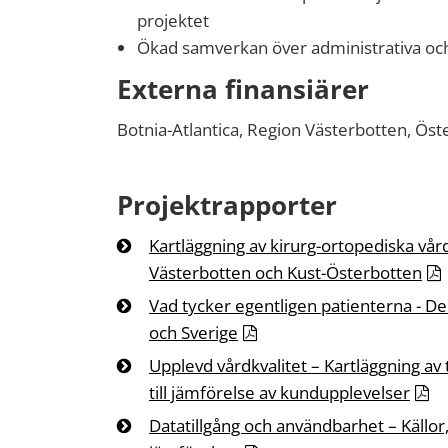
projektet
Ökad samverkan över administrativa och
Externa finansiärer
Botnia-Atlantica, Region Västerbotten, Ös
Projektrapporter
Kartläggning av kirurg-ortopediska vård
Västerbotten och Kust-Österbotten
Vad tycker egentligen patienterna - De
och Sverige
Upplevd vårdkvalitet – Kartläggning av 
till jämförelse av kundupplevelser
Datatillgång och användbarhet – Källor