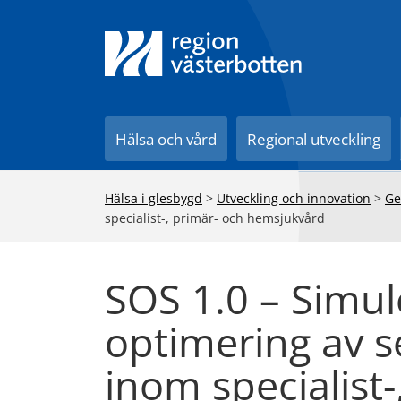
Till innehåll på sidan
Hälsa och vård
Regional utveckling
Hälsa i glesbygd
>
Utveckling och innovation
>
Ge
specialist-, primär- och hemsjukvård
SOS 1.0 – Simul
optimering av s
inom specialist-