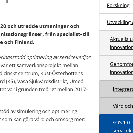
Forskning
Utveckling 
020 och utredde utmaningar och
sationsgränser, från specialist- till
Aktuella u
e och Finland.
innovatio
eringsstödd optimering av servicekedjor
Genomförd
var ett samverkansprojekt mellan
innovatio
cinskt centrum, Kust-Österbottens
 (K5), Vasa Sjukvårdsdistrikt, Umeå
Integrer
tet var i grunden treårigt mellan 2017-
Vård och
stöd av simulering och optimering
tt som kan göra vård och omsorg mer:
SOS 1.0 
serviceke