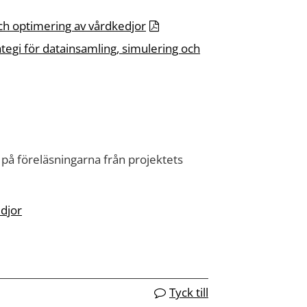
och optimering av vårdkedjor
ategi för datainsamling, simulering och
 på föreläsningarna från projektets
djor
Tyck till