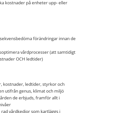
a kostnader på enheter upp- eller
konsekvensbedöma förändringar innan de
soptimera vårdprocesser (att samtidigt
ostnader OCH ledtider)
 kostnader, ledtider, styrkor och
n utifrån genus, klimat och miljö
rden de erbjuds, framför allt i
nivåer
n rad vårdkedjor som kartläggs i