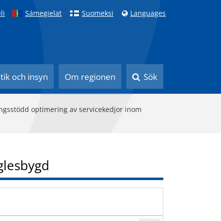
li
Sámegielat
Suomeksi
Languages
itik och insyn
Om regionen
Sök
ingsstödd optimering av servicekedjor inom
 glesbygd