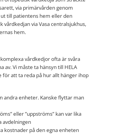
lasarett, via primärvården genom
ut till patientens hem eller den
k vårdkedjan via Vasa centralsjukhus,
nternas hem.
i komplexa vårdkedjor ofta är svåra
na av. Vi måste ta hänsyn till HELA
 för att ta reda på hur allt hänger ihop
en andra enheter. Kanske flyttar man
röms” eller ”uppströms” kan var lika
na avdelningen
ara kostnader på den egna enheten