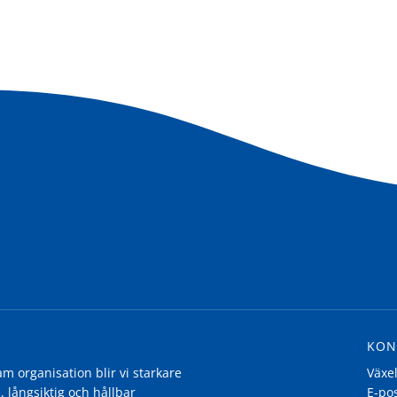
KON
 organisation blir vi starkare
Växe
, långsiktig och hållbar
E-po