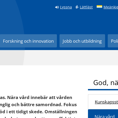
Lyssna
Lättläst
Meänkie
Forskning och innovation
Jobb och utbildning
Pol
God, nä
ras. Nära vård innebär att vården
Kunskapsst
gänglig och bättre samordnad. Fokus
öd i ett tidigt skede. Omställningen
Nära vård