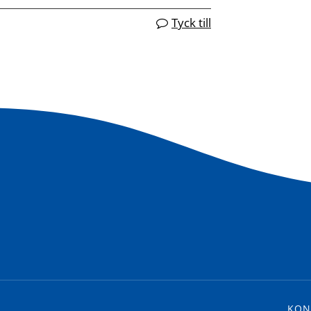
Tyck till
KON