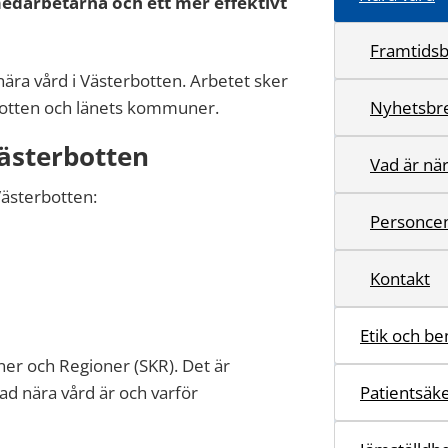
 medarbetarna och ett mer effektivt
Framtidsb
nära vård i Västerbotten. Arbetet sker
botten och länets kommuner.
Nyhetsbr
ästerbotten
Vad är nä
Västerbotten:
Personcen
Kontakt
Etik och b
er och Regioner (SKR). Det är
ad nära vård är och varför
Patientsäk