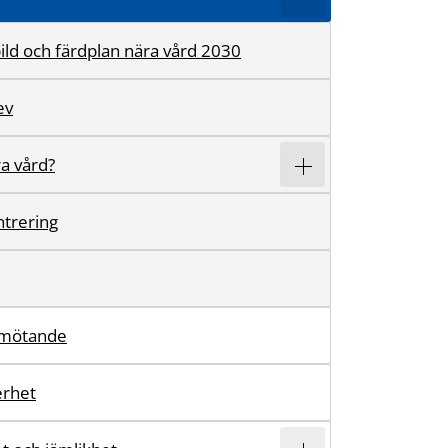
ild och färdplan nära vård 2030
ev
ra vård?
trering
emötande
erhet