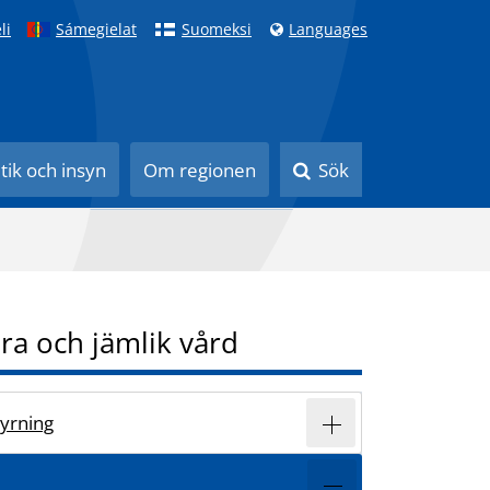
li
Sámegielat
Suomeksi
Languages
itik och insyn
Om regionen
Sök
ra och jämlik vård
yrning