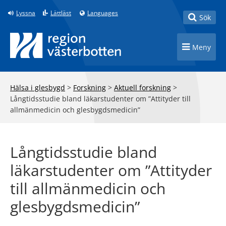
Till innehåll på sidan
Lyssna
Lättläst
Languages
Toggle
Sök
Toggle n
Meny
Hälsa i glesbygd
>
Forskning
>
Aktuell forskning
>
Långtidsstudie bland läkarstudenter om ”Attityder till
allmänmedicin och glesbygdsmedicin”
Långtidsstudie bland
läkarstudenter om ”Attityder
till allmänmedicin och
glesbygdsmedicin”