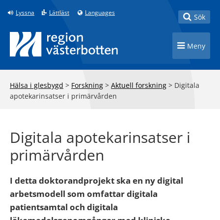
Till innehåll på sidan
Lyssna
Lättläst
Languages
Toggle
Sök
Toggle n
Meny
Hälsa i glesbygd
>
Forskning
>
Aktuell forskning
>
Digitala
apotekarinsatser i primärvården
Digitala apotekarinsatser i
primärvården
I detta doktorandprojekt ska en ny digital
arbetsmodell som omfattar digitala
patientsamtal och digitala