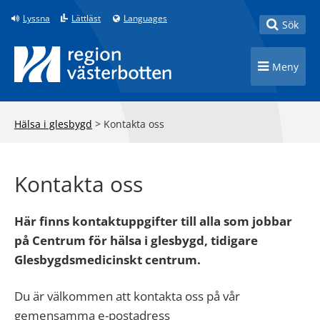
Till innehåll på sidan
Lyssna
Lättläst
Languages
Toggle
Sök
Toggle n
Meny
Hälsa i glesbygd
>
Kontakta oss
Kontakta oss
Här finns kontaktuppgifter till alla som jobbar
på Centrum för hälsa i glesbygd, tidigare
Glesbygdsmedicinskt centrum.
Du är välkommen att kontakta oss på vår
gemensamma e-postadress