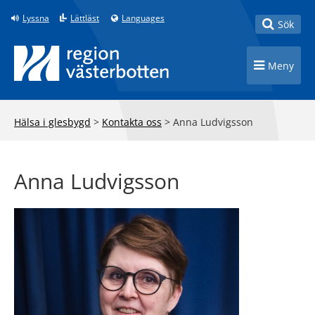
Till innehåll på sidan
Lyssna
Lättläst
Languages
Toggle
Sök
Toggle n
Meny
Hälsa i glesbygd
>
Kontakta oss
>
Anna Ludvigsson
Anna Ludvigsson