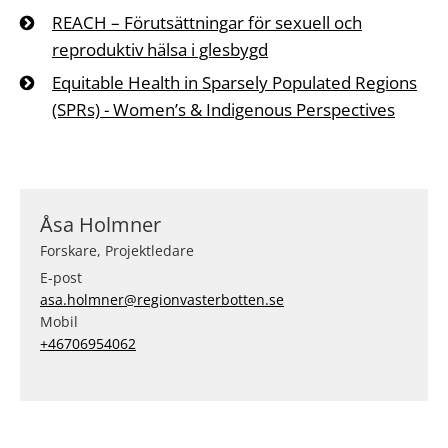
REACH – Förutsättningar för sexuell och
reproduktiv hälsa i glesbygd
Equitable Health in Sparsely Populated Regions
(SPRs) - Women’s & Indigenous Perspectives
Åsa Holmner
Forskare, Projektledare
E-post
asa.holmner@regionvasterbotten.se
Mobil
+46706954062