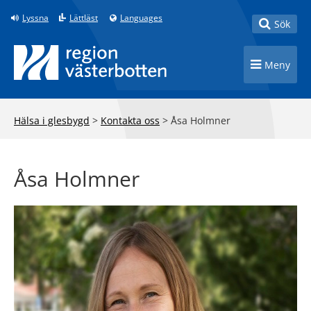
Till innehåll på sidan
Lyssna
Lättläst
Languages
Toggle
Sök
Toggle n
Meny
Hälsa i glesbygd
>
Kontakta oss
>
Åsa Holmner
Åsa Holmner