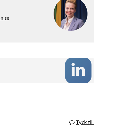
en.se
Tyck till