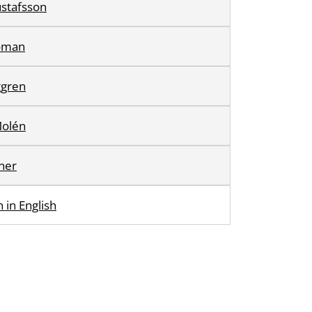
stafsson
oman
ggren
olén
ner
 in English