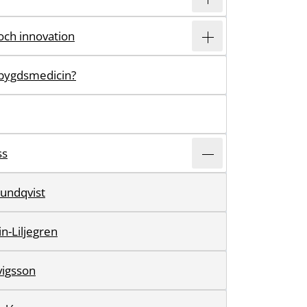
och innovation
sbygdsmedicin?
ss
undqvist
n-Liljegren
igsson