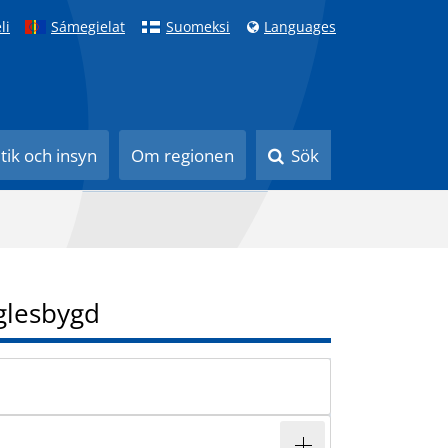
li
Sámegielat
Suomeksi
Languages
itik och insyn
Om regionen
Sök
 glesbygd