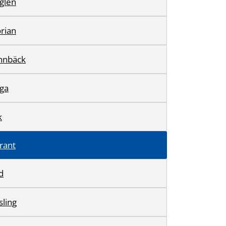
nglén
rian
nnbäck
rga
k
rant
d
sling