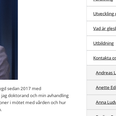
Utveckling 
Vad är gle
Utbildning
Kontakta o
Andreas L
Anette Edi
sbygd sedan 2017 med
är jag doktorand och min avhandling
Anna Ludv
oner i mötet med vården och hur
.