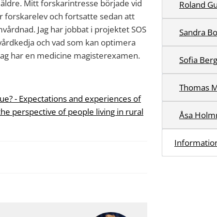
äldre. Mitt forskarintresse började vid
Roland Gu
r forskarelev och fortsatte sedan att
vårdnad. Jag har jobbat i projektet SOS
Sandra B
l vårdkedja och vad som kan optimera
ag har en medicine magisterexamen.
Sofia Ber
Thomas M
lue? - Expectations and experiences of
he perspective of people living in rural
Åsa Holm
Information