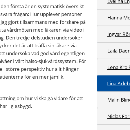
Evelina E
 den första är en systematisk översikt
besvara frågan: Hur upplever personer
Hanna Mo
 jag gjort tillsammans med forskare på
uta vårdmöten med läkaren via video i
Ingvar Rö
ing. Den tredje delstudien undersöker
ker det är att träffa sin läkare via
Laila Dae
att undersöka vad god vård egentligen
nivåer i vårt hälso-sjukvårdssystem. För
Lena Kroi
e i större perspektiv hur allt hänger
atienterna för en mer jämlik,
Lina Ärleb
tning om hur vi ska gå vidare för att
Malin Blin
har i glesbygd.
Niclas For