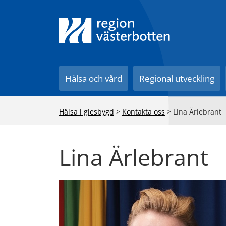
Till innehåll på sidan
Hälsa och vård
Regional utveckling
Hälsa i glesbygd
>
Kontakta oss
>
Lina Ärlebrant
Lina Ärlebrant