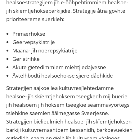
healsoestrategijem jïh e-ööhpehtimmiem healsoe-
jïh skïemtjehoksebarkijidie. Strategije åtna govhte
prioriteereme suerkieh:
Primærhokse
Geervepsykiatrije
Maana- jïh noerepsykiatrije
Geriatrihke
Akute gïetedimmiem miehtjiedajvesne
Åvtelhbodti healsoehokse sjïere dåehkide
Strategijen aajkoe lea kultuvresjïehtedamme
healsoe- jïh skïemtjehoksem tseegkedh mij buerie
jïh healsoem jïh hoksem tseegkie seammavyörtegs
tsiehkine saemien åålmegasse Sveerjesne.
Strategijen bielieulmieh healsoe- jïh skïemtjehoksen
barkiji kultuvremaahtoem læssanidh, barkoevuekieh
evtiedidh, saemien gïelh jïh kultuvrem våajnoes