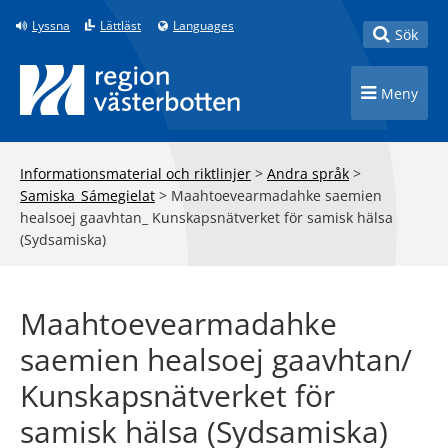
Till innehåll på sidan
Lyssna
Lättläst
Languages
Toggle
Sök
Toggle n
Meny
Informationsmaterial och riktlinjer
>
Andra språk
>
Samiska_Sámegielat
>
Maahtoevearmadahke saemien
healsoej gaavhtan_ Kunskapsnätverket för samisk hälsa
(Sydsamiska)
Maahtoevearmadahke
saemien healsoej gaavhtan/
Kunskapsnätverket för
samisk hälsa (Sydsamiska)