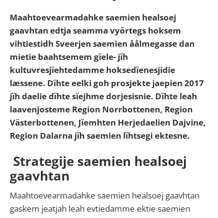
Maahtoevearmadahke saemien healsoej
gaavhtan edtja seamma vyörtegs hoksem
vihtiestidh Sveerjen saemien åålmegasse dan
mietie baahtsemem gïele- jïh
kultuvresjïehtedamme hoksedïenesjidie
læssene. Dïhte eelki goh prosjekte jaepien 2017
jïh daelie dïhte sïejhme dorjesisnie. Dïhte leah
laavenjosteme Region Norrbottenen, Region
Västerbottenen, Jïemhten Herjedaelien Dajvine,
Region Dalarna jïh saemien lïhtsegi ektesne.
Strategije saemien healsoej
gaavhtan
Maahtoevearmadahke saemien healsoej gaavhtan
gaskem jeatjah leah evtiedamme ektie saemien