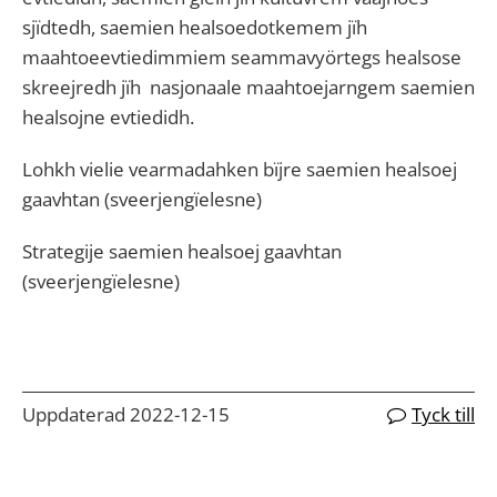
sjïdtedh, saemien healsoedotkemem jïh
maahtoeevtiedimmiem seammavyörtegs healsose
skreejredh jïh nasjonaale maahtoejarngem saemien
healsojne evtiedidh.
Lohkh vielie vearmadahken bïjre saemien healsoej
gaavhtan (sveerjengïelesne)
Strategije saemien healsoej gaavhtan
(sveerjengïelesne)
Uppdaterad 2022-12-15
Tyck till