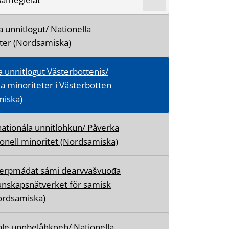
a unnitlogut/ Nationella
ter (Nordsamiska)
a unnitlogut Västerbottenis/
la minoriteter i Västerbotten
miska)
nationála unnitlohkun/ Påverka
onell minoritet (Nordsamiska)
ierpmádat sámi dearvvašvuođa
unskapsnätverket för samisk
ordsamiska)
le unnbelåhkoeh/ Nationella