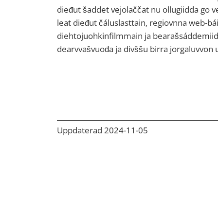
dieđut šaddet vejolaččat nu ollugiidda go 
leat dieđut čáluslasttain, regiovnna web-bá
diehtojuohkinfilmmain ja bearašsáddemiidd
dearvvašvuođa ja divššu birra jorgaluvvon 
Uppdaterad 2024-11-05