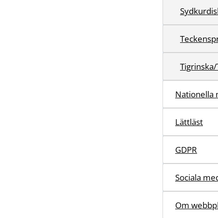
Teckensp
Tigrinska/
Nationella 
Lättläst
GDPR
Sociala me
Om webbpl