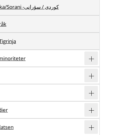
Sydkurdiska/Sorani -کوردی / سۆرانی
råk
Tigrinja
minoriteter
dier
atsen