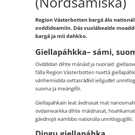
(Nordsamiska)
Region Västerbotten bargá álo nationál
ovddideamiin. Dás vuolábealde moad
bargá ja mii dahkko.
Giellapáhkka– sámi, suom
Ovddidan dihte mánáid ja nuoraid giellaovd
fálla Region Västerbotten nuvttá giellapáh
vánhemiidda ovttasráđiid iešguđet unnitlogu
suoma ja meängillii.
Giellapáhkain leat ávdnasat mat nanosmaht
ovdamearkka dihte máidnasat, hoahkamat 
gávdnojit eambbo nationála unnitlogugillii.
Diŋgu giellapáhka