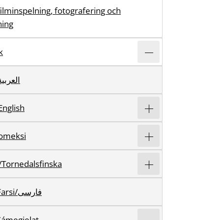
filminspelning, fotografering och
ning
k
rabiska/العربية
English
uomeksi
/Tornedalsfinska
Persiska/Farsi/فارسی
Sámegielat