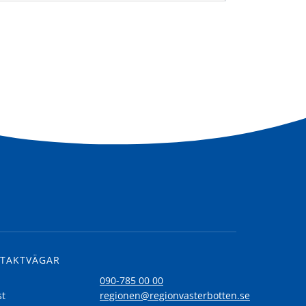
TAKTVÄGAR
l
090-785 00 00
st
regionen@regionvasterbotten.se