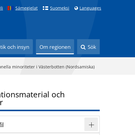
li
Sámegielat
Suomeksi
Languages
itik och insyn
Om regionen
Sök
onella minoriteter i Västerbotten (Nordsamiska)
tionsmaterial och
r
il