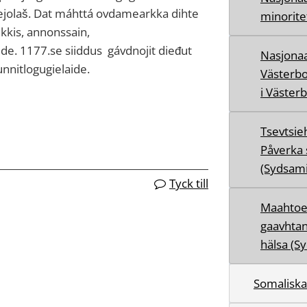
vejolaš. Dat máhttá ovdamearkka dihte
minorite
ikkis, annonssain,
e. 1177.se siiddus gávdnojit dieđut
Nasjona
unnitlogugielaide.
Västerbo
i Väster
Tsevtsie
Påverka 
(Sydsami
Tyck till
Maahtoe
gaavhtan
hälsa (S
Somaliska