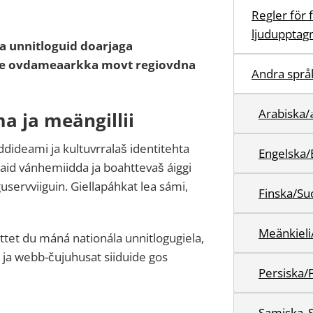
Regler för 
ljudupptag
a unnitloguid doarjaga
de ovdameaarkka movt regiovdna
Andra språ
A
a ja meängillii
dideami ja kultuvrralaš identitehta
Engelska/
kaid vánhemiidda ja boahttevaš áiggi
servviiguin. Giellapáhkat lea sámi,
Finska/S
Meänkieli
tet du máná nationála unnitlogugiela,
ja webb-čujuhusat siiduide gos
Samiska_