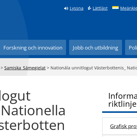
Lyssna
Lättläst
Meänkie
Forskning och innovation
Jobb och utbildning
Pol
>
Samiska_Sámegielat
>
Nationála unnitlogut Västerbottenis_ Nati
logut
Informa
riktlinje
 Nationella
ästerbotten
Grafisk prof