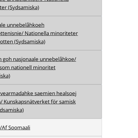
ter (Sydsamiska)
ale unnebelåhkoeh
ttenisnie/ Nationella minoriteter
botten (Sydsamiska)
h goh nasjonaale unnebelåhkoe/
som nationell minoritet
ska)
vearmadahke saemien healsoej
/ Kunskapsnätverket för samisk
ydsamiska)
/Af Soomaali