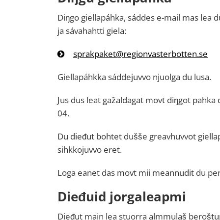
Diŋgo giellapáhka, sáddes e-mail mas le
ja sávahahtti giela:
sprakpaket@regionvasterbotten.se
Giellapáhkka sáddejuvvo njuolga du lusa.
Jus dus leat gažaldagat movt diŋgot pahka 
04.
Du dieđut bohtet dušše greavhuvvot giell
sihkkojuvvo eret.
Loga eanet das movt mii meannudit du pers
Dieđuid jorgaleapmi
Dieđut main lea stuorra almmulaš beroštup