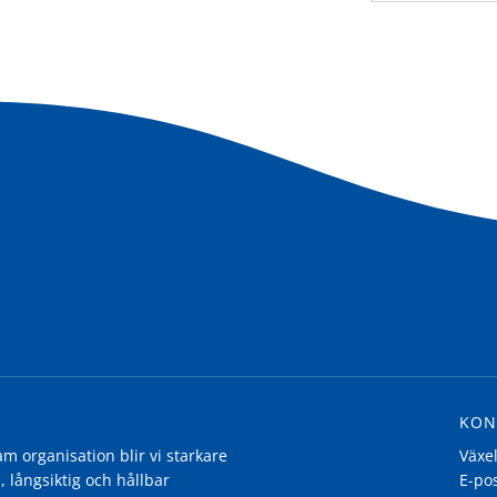
KON
 organisation blir vi starkare
Växe
, långsiktig och hållbar
E-po