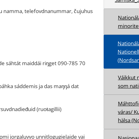
a du namma, telefovdnanummar, čujuhus
Nationál
minorite
Nationál
Nationel
(Nordsa
de sáhtát maiddái riŋget 090-785 70
Váikkut 
som nati
apáhka sáddemis ja das maŋŋá dat
Máhttof
uvdnadieđuid (ruoŧagillii)
váras/ K
hälsa (N
mi jorgaluvvo unnitlogugielaide vai
Nasjonaa