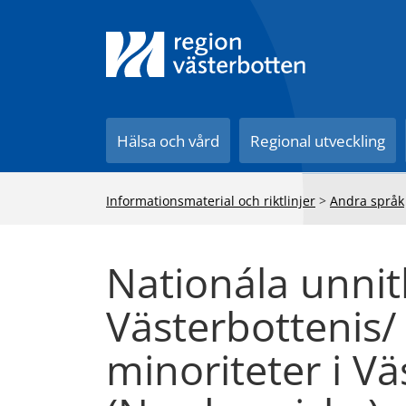
Till innehåll på sidan
Hälsa och vård
Regional utveckling
Informationsmaterial och riktlinjer
>
Andra språk
Nationála unnit
Västerbottenis/
minoriteter i V