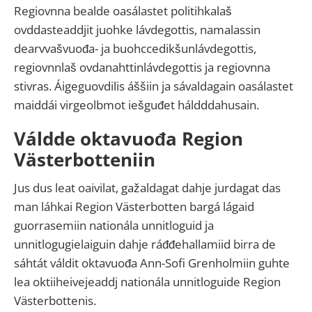
Regiovnna bealde oasálastet politihkalaš
ovddasteaddjit juohke lávdegottis, namalassin
dearvvašvuođa- ja buohccedikšunlávdegottis,
regiovnnlaš ovdanahttinlávdegottis ja regiovnna
stivras. Áigeguovdilis áššiin ja sávaldagain oasálastet
maiddái virgeolbmot iešguđet háldddahusain.
Váldde oktavuođa Region
Västerbotteniin
Jus dus leat oaivilat, gažaldagat dahje jurdagat das
man láhkai Region Västerbotten bargá lágaid
guorrasemiin nationála unnitloguid ja
unnitlogugielaiguin dahje ráđđehallamiid birra de
sáhtát váldit oktavuođa Ann-Sofi Grenholmiin guhte
lea oktiiheivejeaddj nationála unnitloguide Region
Västerbottenis.