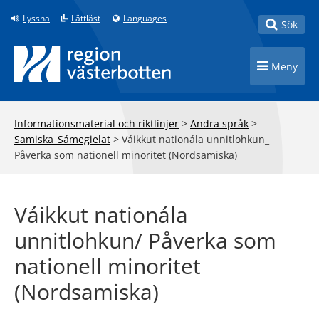
Till innehåll på sidan
Lyssna
Lättläst
Languages
Toggle
Sök
Toggle n
Meny
Informationsmaterial och riktlinjer
>
Andra språk
>
Samiska_Sámegielat
>
Váikkut nationála unnitlohkun_
Påverka som nationell minoritet (Nordsamiska)
Váikkut nationála
unnitlohkun/ Påverka som
nationell minoritet
(Nordsamiska)