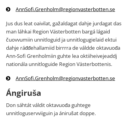
AnnSofi.Grenholm@regionvasterbotten.se
Jus dus leat oaivilat, gažaldagat dahje jurdagat das
man láhkai Region Västerbotten bargá lágaid
čuovvumiin unnitloguid ja unnitlogugielaid ektui
dahje ráđđehallamiid birrrra de váldde oktavuođa
Ann-Sofi Grenholmiin guhte lea oktiiheivejeaddj
nationála unnitloguide Region Västerbottenis.
AnnSofi.Grenholm@regionvasterbotten.se
Ángiruša
Don sáhtát váldit oktavuođa guhtege
unnitloguservviiguin ja ánirušat doppe.