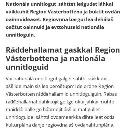
Nationála unnitlogut sáhttet iešguđet láhkai
váikkuhit Region Västerbottena ja buktit ovdán
oainnuideaset. Regiovnna bargui lea dehálaš
oažžut oainnuid ja evttohusaid nationála
unnitloguin.
Ráđđehallamat gaskkal
Region
Västerbotten
a ja nationála
unnitloguid
Vai nationálá unnitlogut galget sáhttit váikkuhit
aššiide main sis lea beroštupmi de ordne Region
Västerbotten ráđđehallamiid unnitloguiguin. Rabas
ráđđehallamat dahkkojit goitge oktii jahkái muhto
maiddái dalle go hábmejit áššiid mat gullet
unnitloguide, sáhttá ovdamearkka dihte leat ođđa
kulturplána dahje regiovdnalaš ovdanahttinplána.