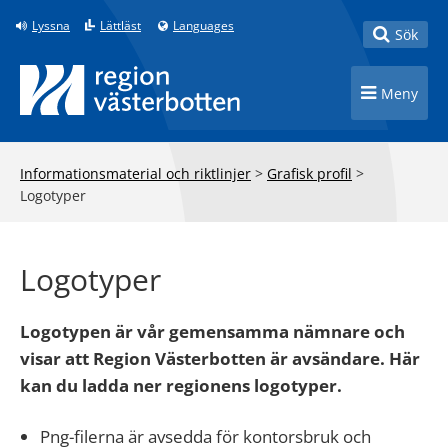
Till innehåll på sidan
Lyssna
Lättläst
Languages
Toggle
Sök
Toggle n
Meny
Informationsmaterial och riktlinjer
>
Grafisk profil
>
Logotyper
Logotyper
Logotypen är vår gemensamma nämnare och
visar att Region Västerbotten är avsändare. Här
kan du ladda ner regionens logotyper.
Png-filerna är avsedda för kontorsbruk och