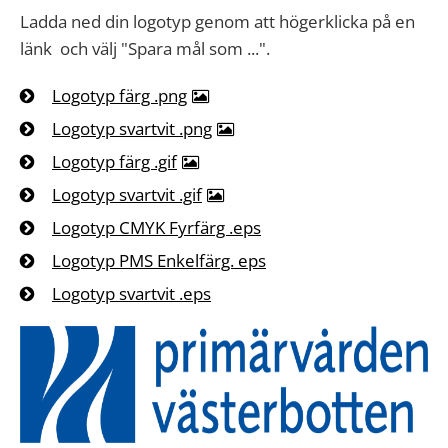
Ladda ned din logotyp genom att högerklicka på en
länk och välj "Spara mål som ...".
Logotyp färg .png
Logotyp svartvit .png
Logotyp färg .gif
Logotyp svartvit .gif
Logotyp CMYK Fyrfärg .eps
Logotyp PMS Enkelfärg. eps
Logotyp svartvit .eps