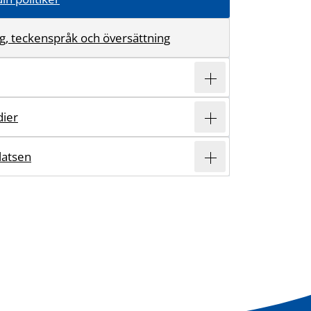
g, teckenspråk och översättning
dier
atsen