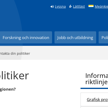
Lyssna
Lättläst
Meänkie
Forskning och innovation
Jobb och utbildning
Pol
ntakta din politiker
itiker
Informa
riktlinje
egionen?
Grafisk prof