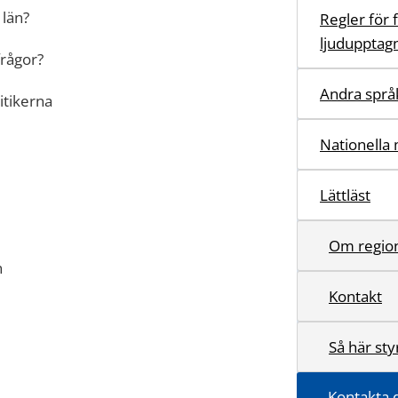
 län?
Regler för 
ljudupptag
frågor?
Andra språ
litikerna
Nationella 
Lättläst
Om regio
n
Kontakt
Så här st
Kontakta d