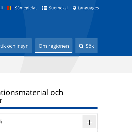
li
Sámegielat
Suomeksi
Languages
itik och insyn
Om regionen
Sök
tionsmaterial och
r
il