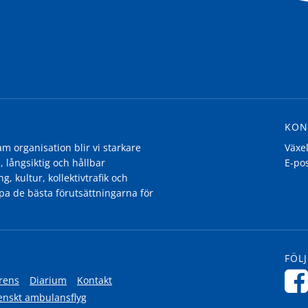
KON
 organisation blir vi starkare
Växe
, långsiktig och hållbar
E-po
g, kultur, kollektivtrafik och
pa de bästa förutsättningarna för
FÖLJ
rens
Diarium
Kontakt
enskt ambulansflyg