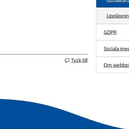
Uppläsnin
GDPR
Sociala me
Tyck till
Om webbpl