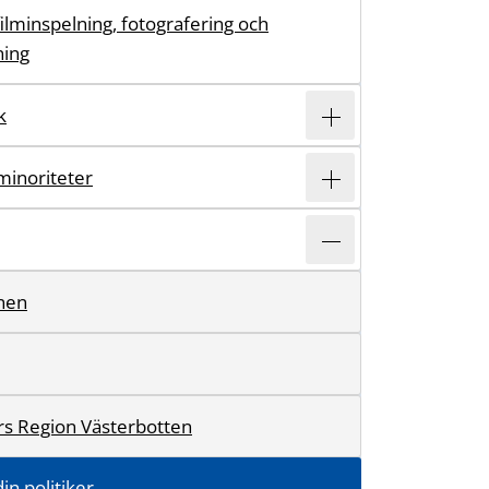
filminspelning, fotografering och
ning
k
minoriteter
nen
yrs Region Västerbotten
in politiker