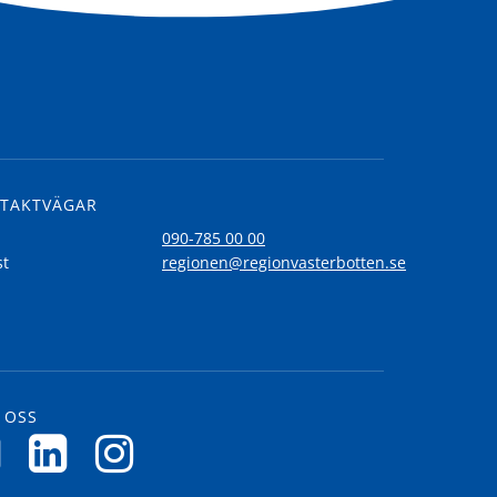
TAKTVÄGAR
l
090-785 00 00
st
regionen@regionvasterbotten.se
 OSS