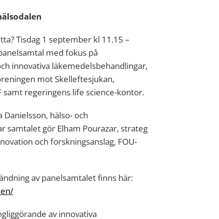
hälsodalen
etta? Tisdag 1 september kl 11.15 –
 panelsamtal med fokus på
 och innovativa läkemedelsbehandlingar,
reningen mot Skelleftesjukan,
samt regeringens life science-kontor.
 Danielsson, hälso- och
 samtalet gör Elham Pourazar, strateg
nnovation och forskningsanslag, FOU-
sändning av panelsamtalet finns här:
nen/
ngliggörande av innovativa