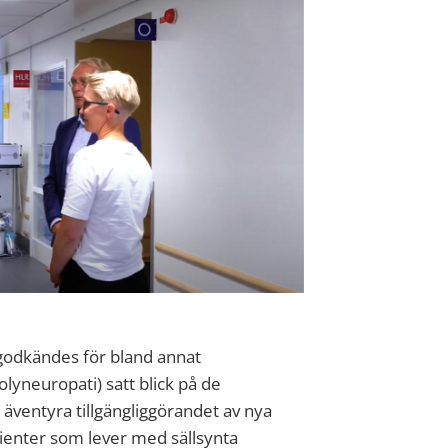
godkändes för bland annat
lyneuropati) satt blick på de
äventyra tillgängliggörandet av nya
ienter som lever med sällsynta