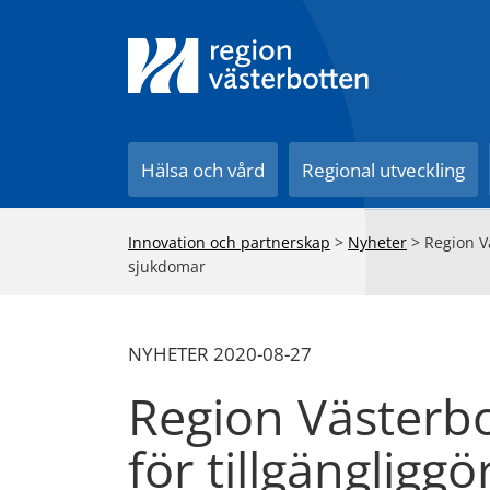
Till innehåll på sidan
Hälsa och vård
Regional utveckling
Innovation och partnerskap
>
Nyheter
>
Region V
sjukdomar
NYHETER 2020-08-27
Region Västerbo
för tillgängligg