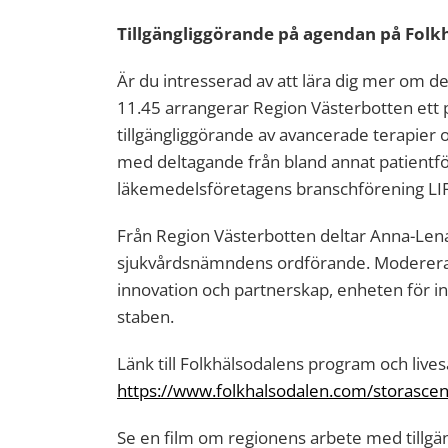
Tillgängliggörande på agendan på Folk
Är du intresserad av att lära dig mer om d
11.45 arrangerar Region Västerbotten ett
tillgängliggörande av avancerade terapier
med deltagande från bland annat patientfö
läkemedelsföretagens branschförening LIF 
Från Region Västerbotten deltar Anna-Lena
sjukvårdsnämndens ordförande. Modererar
innovation och partnerskap, enheten för i
staben.
Länk till Folkhälsodalens program och live
https://www.folkhalsodalen.com/storasce
Se en film om regionens arbete med tillgä