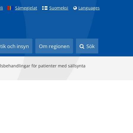
li
Sámegielat
Suomeksi
Languages
itik och insyn
Om regionen
Sök
elsbehandlingar för patienter med sällsynta