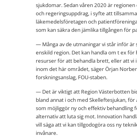
sjukdomar. Sedan våren 2020 är regionen dr
och regeringsuppdrag, i syfte att tillsamm
läkemedelsföretagen och patientföreningar 
som kan säkra den jämlika tillgången för pa
— Många av de utmaningar vi står inför är 
enskild region. Det kan handla om t ex för h
resurser för att behandla brett, eller att vi 
inom det här området, säger Örjan Norberg
forskningsanslag, FOU-staben.
— Det är viktigt att Region Västerbotten b
bland annat i och med Skelleftesjukan, för
som möjliggör ny och effektiv behandling f
alternativ att luta sig mot. Innovation hand
vill säga att vi kan tillgodogöra oss ny tekn
invånare.