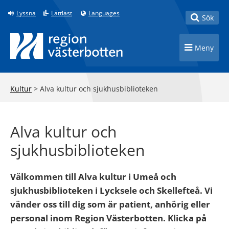
Till innehåll på sidan
Lyssna
Lättläst
Languages
Toggle
Sök
Toggle n
Meny
Kultur
>
Alva kultur och sjukhusbiblioteken
Alva kultur och
sjukhusbiblioteken
Välkommen till Alva kultur i Umeå och
sjukhusbiblioteken i Lycksele och Skellefteå. Vi
vänder oss till dig som är patient, anhörig eller
personal inom Region Västerbotten. Klicka på