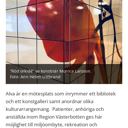
”Röd orkidé” av konstnär Monica Larsson.
Foto: Ann Helen Littbrand
Alva är en mötesplats som inrymmer ett bibliotek
och ett konstgalleri samt anordnar olika
kulturarrangemang. Patienter, anhöriga och
anställda inom Region Västerbotten ges här
möjlighet till miljöombyte, rekreation och