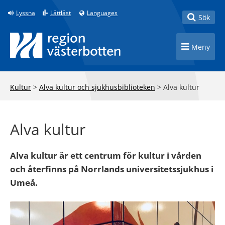
Till innehåll på sidan
Lyssna
Lättläst
Languages
Toggle
Sök
Toggle n
Meny
Kultur
>
Alva kultur och sjukhusbiblioteken
>
Alva kultur
Alva kultur
Alva kultur är ett centrum för kultur i vården
och återfinns på Norrlands universitetssjukhus i
Umeå.