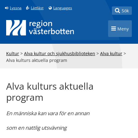
Till innehåll på sidan
Lyssna
Lättläst
Languages
Toggle
Sök
Toggle n
Meny
Kultur
>
Alva kultur och sjukhusbiblioteken
>
Alva kultur
>
Alva kulturs aktuella program
Alva kulturs aktuella
program
En människa kan vara för en annan
som en nattlig utsvävning