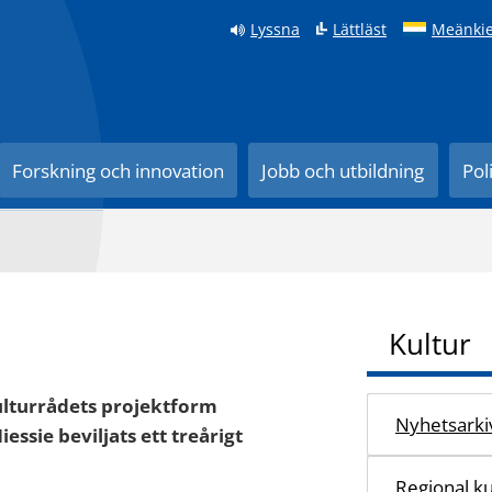
Lyssna
Lättläst
Meänkie
Forskning och innovation
Jobb och utbildning
Pol
Kultur
ulturrådets projektform
Nyhetsarki
ssie beviljats ett treårigt
Regional ku