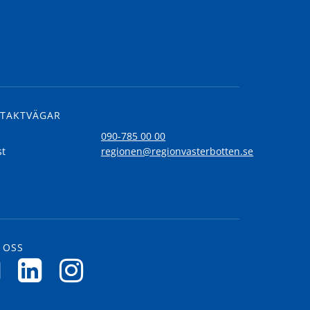
TAKTVÄGAR
l
090-785 00 00
st
regionen@regionvasterbotten.se
 OSS