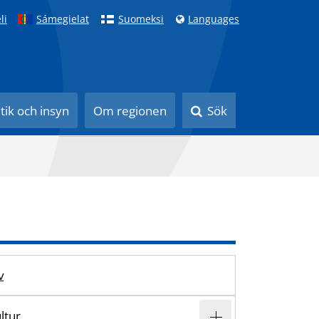
li
Sámegielat
Suomeksi
Languages
itik och insyn
Om regionen
Sök
v
ltur