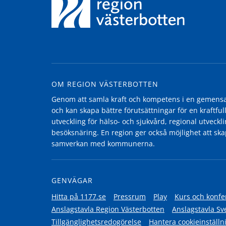
OM REGION VÄSTERBOTTEN
Genom att samla kraft och kompetens i en gemensam
och kan skapa bättre förutsättningar för en kraftfull
utveckling för hälso- och sjukvård, regional utvecklin
besöksnäring. En region ger också möjlighet att ska
samverkan med kommunerna.
GENVÄGAR
Hitta på 1177.se
Pressrum
Play
Kurs och konfe
Anslagstavla Region Västerbotten
Anslagstavla Sv
Tillgänglighetsredogörelse
Hantera cookieinställn