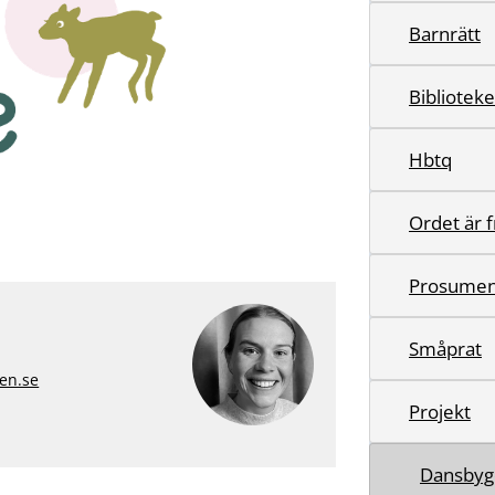
Barnrätt
Biblioteke
Hbtq
Ordet är fr
Prosumen
Småprat
en.se
Projekt
Dansbyg