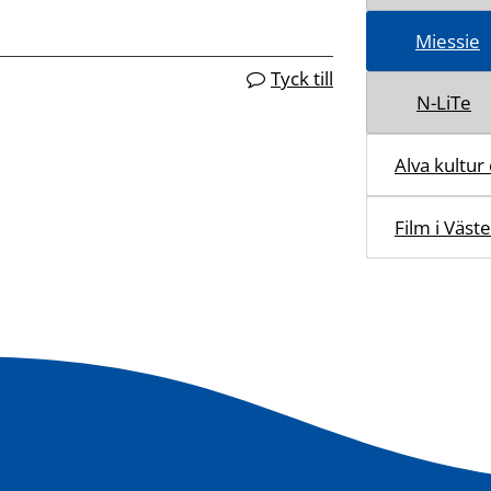
Miessie
Tyck till
N-LiTe
Alva kultur
Film i Väst