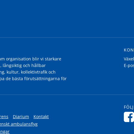
KON
 organisation blir vi starkare
Växe
, långsiktig och hållbar
E-po
g, kultur, kollektivtrafik och
pa de bästa förutsättningarna för
FÖLJ
rens
Diarium
Kontakt
enskt ambulansflyg
ingar