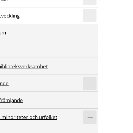
tveckling
ium
biblioteksverksamhet
ande
rfrämjande
 minoriteter och urfolket