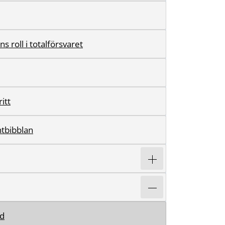
ns roll i totalförsvaret
itt
tbibblan
d