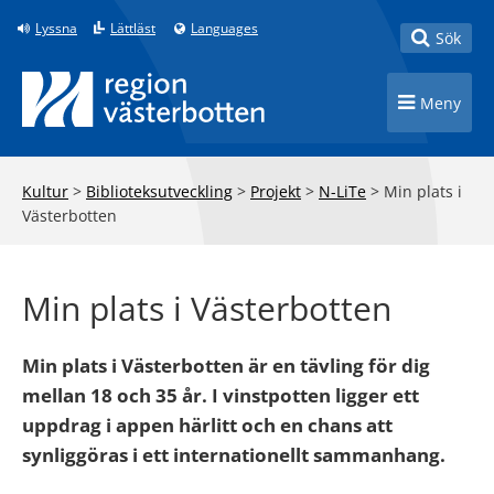
Till innehåll på sidan
Lyssna
Lättläst
Languages
Toggle
Sök
Toggle n
Meny
Kultur
>
Biblioteksutveckling
>
Projekt
>
N-LiTe
>
Min plats i
Västerbotten
Min plats i Västerbotten
Min plats i Västerbotten är en tävling för dig
mellan 18 och 35 år. I vinstpotten ligger ett
uppdrag i appen härlitt och en chans att
synliggöras i ett internationellt sammanhang.