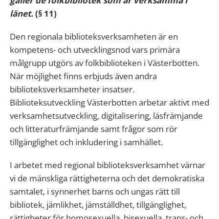
gäller de folkbibliotek som är verksamma i
länet.
(§ 11)
Den regionala biblioteksverksamheten är en
kompetens- och utvecklingsnod vars primära
målgrupp utgörs av folkbiblioteken i Västerbotten.
När möjlighet finns erbjuds även andra
biblioteksverksamheter insatser.
Biblioteksutveckling Västerbotten arbetar aktivt med
verksamhetsutveckling, digitalisering, läsfrämjande
och litteraturfrämjande samt frågor som rör
tillgänglighet och inkludering i samhället.
I arbetet med regional biblioteksverksamhet värnar
vi de mänskliga rättigheterna och det demokratiska
samtalet, i synnerhet barns och ungas rätt till
bibliotek, jämlikhet, jämställdhet, tillgänglighet,
rättigheter för homosexuella, bisexuella, trans- och