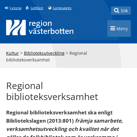
Till innehåll på sidan
Lyssna
Lättläst
Languages
Toggle
Sök
Toggle n
Meny
Kultur
>
Biblioteksutveckling
>
Regional
biblioteksverksamhet
Regional
biblioteksverksamhet
Regional biblioteksverksamhet ska enligt
Bibliotekslagen (2013:801)
främja samarbete,
verksamhetsutveckling och kvalitet när det