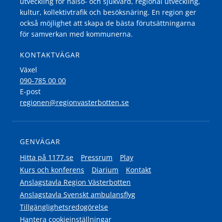
utveckling för hälso- och sjukvård, regional utveckling,
kultur, kollektivtrafik och besöksnäring. En region ger
också möjlighet att skapa de bästa förutsättningarna
för samverkan med kommunerna.
KONTAKTVÄGAR
Växel
090-785 00 00
E-post
regionen@regionvasterbotten.se
GENVÄGAR
Hitta på 1177.se
Pressrum
Play
Kurs och konferens
Diarium
Kontakt
Anslagstavla Region Västerbotten
Anslagstavla Svenskt ambulansflyg
Tillgänglighetsredogörelse
Hantera cookieinställningar