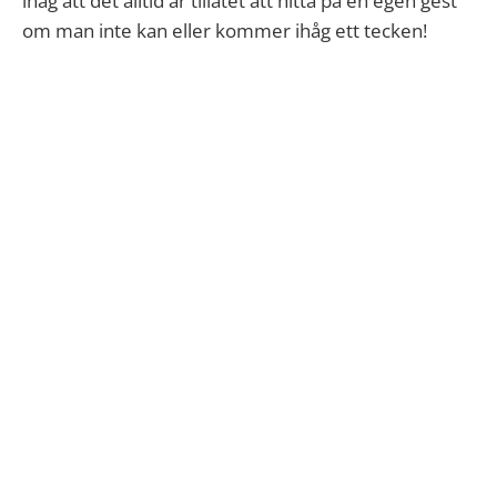
ihåg att det alltid är tillåtet att hitta på en egen gest
om man inte kan eller kommer ihåg ett tecken!