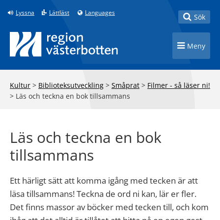
Till innehåll på sidan
Lyssna
Lättläst
Languages
Toggle
Sök
Toggle n
Meny
Kultur
>
Biblioteksutveckling
>
Småprat
>
Filmer - så läser ni!
>
Läs och teckna en bok tillsammans
Läs och teckna en bok
tillsammans
Ett härligt sätt att komma igång med tecken är att
läsa tillsammans! Teckna de ord ni kan, lär er fler.
Det finns massor av böcker med tecken till, och kom