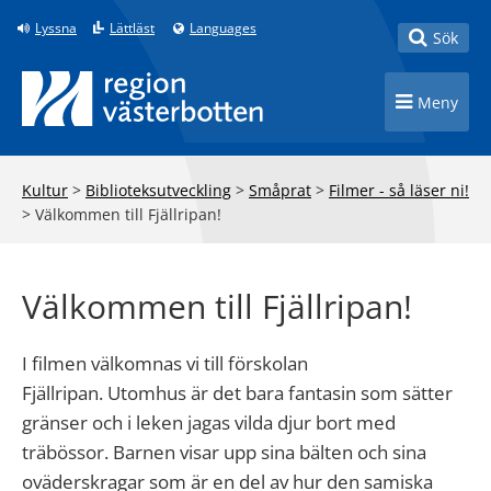
Till innehåll på sidan
Lyssna
Lättläst
Languages
Toggle
Sök
Toggle n
Meny
Kultur
>
Biblioteksutveckling
>
Småprat
>
Filmer - så läser ni!
>
Välkommen till Fjällripan!
Välkommen till Fjällripan!
I filmen
väl
komnas vi till
förskolan
Fjällripan.
Utomhus är det bara fantasin som sätter
gränser och i leken jagas vilda djur bort med
träbössor. Barnen visar upp sina bälten och sina
oväderskragar som är en del av hur den
samiska