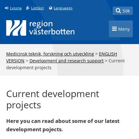
Till innehåll på sidan
Lyssna
Lättläst
Languages
Toggle
Sök
Toggle n
Meny
Medicinsk teknik, forskning och utveckling
>
ENGLISH
VERSION
>
Development and research support
>
Current
development projects
Current development
projects
Here you can read about some of our latest
development pojects.