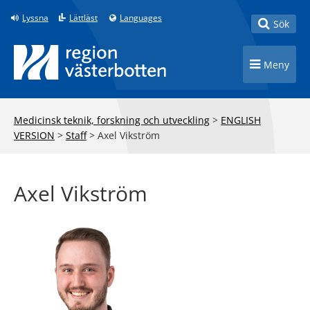
Till innehåll på sidan
Lyssna
Lättläst
Languages
Toggle
Sök
Toggle n
Meny
Medicinsk teknik, forskning och utveckling
>
ENGLISH
VERSION
>
Staff
>
Axel Vikström
Axel Vikström