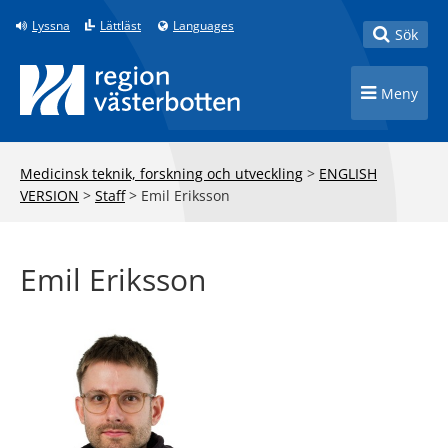
Till innehåll på sidan
Lyssna
Lättläst
Languages
Toggle
Sök
Toggle n
Meny
Medicinsk teknik, forskning och utveckling
>
ENGLISH
VERSION
>
Staff
>
Emil Eriksson
Emil Eriksson