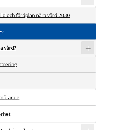
ild och färdplan nära vård 2030
ev
ra vård?
trering
emötande
erhet