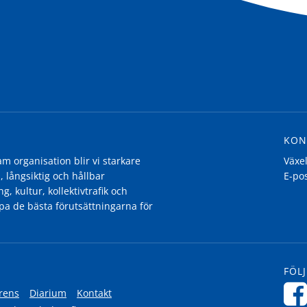
KON
 organisation blir vi starkare
Växe
, långsiktig och hållbar
E-po
g, kultur, kollektivtrafik och
pa de bästa förutsättningarna för
FÖLJ
rens
Diarium
Kontakt