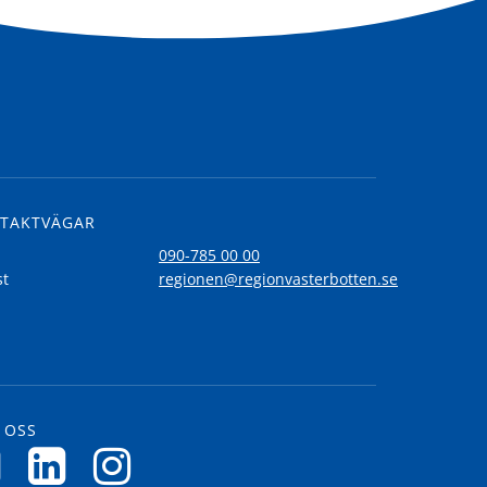
TAKTVÄGAR
l
090-785 00 00
st
regionen@regionvasterbotten.se
 OSS