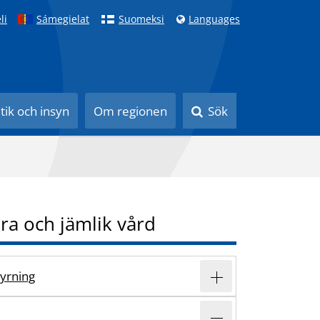
li
Sámegielat
Suomeksi
Languages
itik och insyn
Om regionen
Sök
ra och jämlik vård
yrning