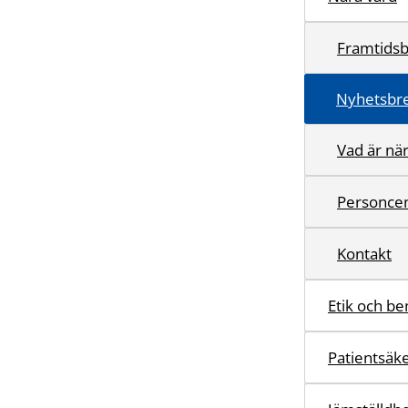
Framtidsb
Nyhetsbr
Vad är nä
Personcen
Kontakt
Etik och b
Patientsäk