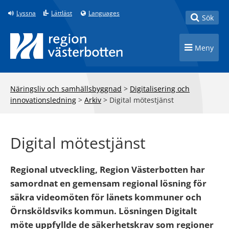
Till innehåll på sidan
Lyssna
Lättläst
Languages
Toggle
Sök
Toggle n
Meny
Näringsliv och samhällsbyggnad
>
Digitalisering och
innovationsledning
>
Arkiv
>
Digital mötestjänst
Digital mötestjänst
Regional utveckling, Region Västerbotten har
samordnat en gemensam regional lösning för
säkra videomöten för länets kommuner och
Örnsköldsviks kommun. Lösningen Digitalt
möte uppfyllde de säkerhetskrav som regioner