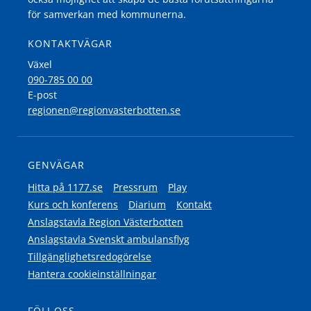
för samverkan med kommunerna.
KONTAKTVÄGAR
Växel
090-785 00 00
E-post
regionen@regionvasterbotten.se
GENVÄGAR
Hitta på 1177.se
Pressrum
Play
Kurs och konferens
Diarium
Kontakt
Anslagstavla Region Västerbotten
Anslagstavla Svenskt ambulansflyg
Tillgänglighetsredogörelse
Hantera cookieinställningar
FÖLJ OSS