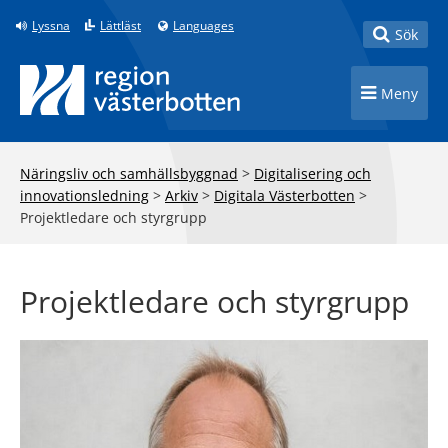
Till innehåll på sidan
Lyssna
Lättläst
Languages
Toggle
Sök
Toggle n
Meny
Näringsliv och samhällsbyggnad
>
Digitalisering och
innovationsledning
>
Arkiv
>
Digitala Västerbotten
>
Projektledare och styrgrupp
Projektledare och styrgrupp