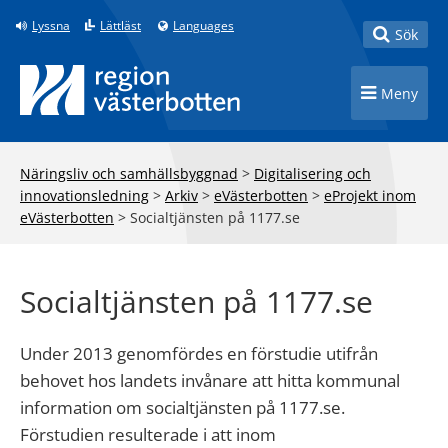
Till innehåll på sidan
Lyssna
Lättläst
Languages
Toggle
Sök
Toggle n
Meny
Näringsliv och samhällsbyggnad
>
Digitalisering och
innovationsledning
>
Arkiv
>
eVästerbotten
>
eProjekt inom
eVästerbotten
>
Socialtjänsten på 1177.se
Socialtjänsten på 1177.se
Under 2013 genomfördes en förstudie utifrån
behovet hos landets invånare att hitta kommunal
information om socialtjänsten på 1177.se.
Förstudien resulterade i att inom