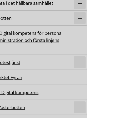
ta i det hållbara samhället
botten
Digital kompetens för personal
inistration och första linjens
mötestjänst
ektet Fyran
 Digital kompetens
 Västerbotten