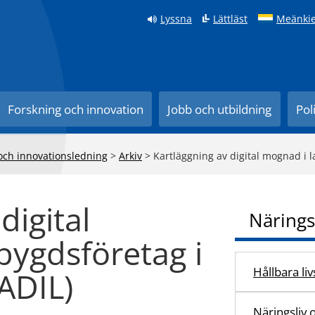
Lyssna
Lättläst
Meänkie
Forskning och innovation
Jobb och utbildning
Pol
 och innovationsledning
>
Arkiv
>
Kartläggning av digital mognad i 
digital
Närings
bygdsföretag i
Hållbara li
ADIL)
Näringsliv 