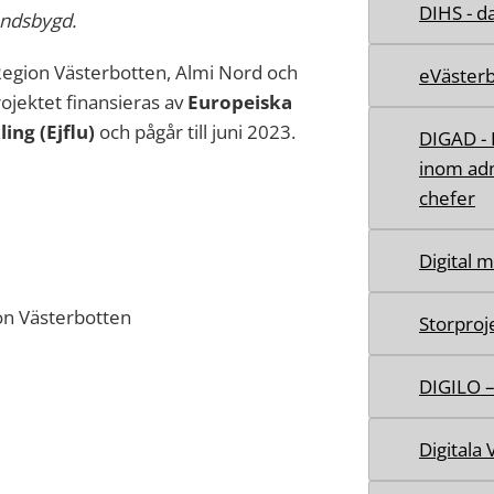
DIHS - da
andsbygd.
Region Västerbotten, Almi Nord och
eVäster
ojektet finansieras av
Europeiska
ng (Ejflu)
och pågår till juni 2023.
DIGAD - 
inom adm
chefer
Digital 
ion Västerbotten
Storproj
DIGILO –
Digitala