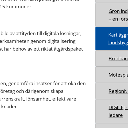
s 15 kommuner.
Grön ind
– en för
ld av attityden till digitala lösningar,
Kartläggn
 verksamheten genom digitalisering,
landsbyg
st har behov av ett riktat åtgärdspaket
Bredban
Mötespla
pen, genomföra insatser för att öka den
RegionN
åföretag och därigenom skapa
urrenskraft, lönsamhet, effektivare
rknader.
DIGILEJ 
ledare