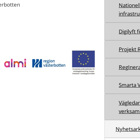
terbotten
Nationel
infrastr
Digilyft 
Projekt 
RegIner
Smarta 
Vägledan
verksam
Nyhetsark