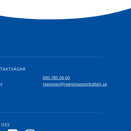
TAKTVÄGAR
l
090-785 00 00
st
regionen@regionvasterbotten.se
 OSS