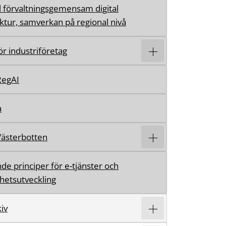
l förvaltningsgemensam digital
uktur, samverkan på regional nivå
för industriföretag
RegAI
a
Västerbotten
de principer för e-tjänster och
hetsutveckling
iv