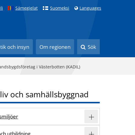
li
Sámegielat
Suomeksi
Languages
itik och insyn
Om regionen
Sök
landsbygdsföretag i Västerbotten (KADIL)
liv och samhällsbyggnad
vsmiljöer
och utbildning