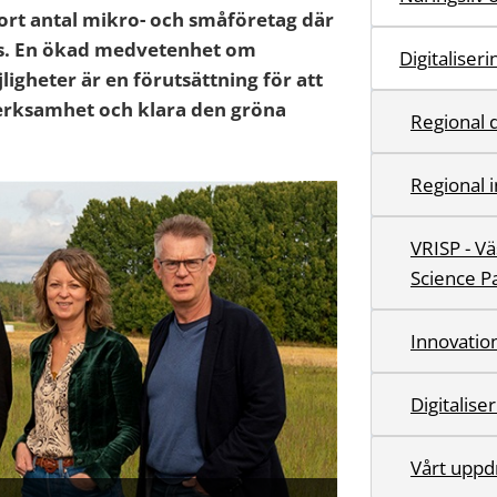
tort antal mikro- och småföretag där
as. En ökad medvetenhet om
Digitaliser
igheter är en förutsättning för att
verksamhet och klara den gröna
Regional d
Regional 
VRISP - V
Science P
Innovatio
Digitalise
Vårt uppd