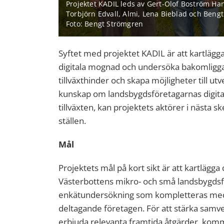
Projektet KADIL leds av Gert-Olof Boström Ha
Torbjörn Edvall, Almi, Lena Bieblad och Beng
Foto: Bengt Strömgren
Syftet med projektet KADIL är att kartläg
digitala mognad och undersöka bakomligga
tillväxthinder och skapa möjligheter till u
kunskap om landsbygdsföretagarnas digita
tillväxten, kan projektets aktörer i nästa sk
ställen.
Mål
Projektets mål på kort sikt är att kartlägg
Västerbottens mikro- och små landsbygds
enkätundersökning som kompletteras med
deltagande företagen. För att stärka samve
erbjuda relevanta framtida åtgärder, ko