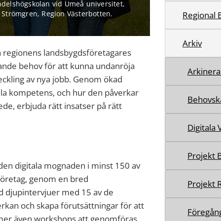
ndelshögskolan vid Umeå universitet,
t Strömgren, Region Västerbotten.
Regional 
Arkiv
ga regionens landsbygdsföretagares
nde behov för att kunna undanröja
Arkinera 
tveckling av nya jobb. Genom ökad
la kompetens, och hur den påverkar
Behovsk
ede, erbjuda rätt insatser på rätt
Digitala
Projekt 
a den digitala mognaden i minst 150 av
företag, genom en bred
Projekt 
 djupintervjuer med 15 av de
rkan och skapa förutsättningar för att
Föregång
mmer även workshops att genomföras