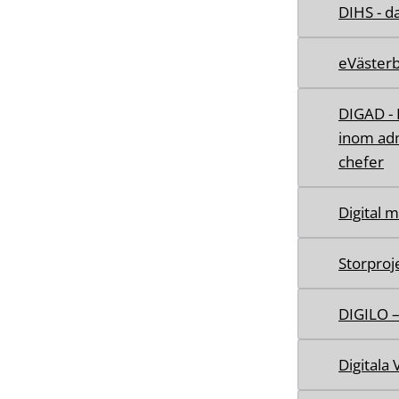
DIHS - da
eVäster
DIGAD - 
inom adm
chefer
Digital 
Storproj
DIGILO –
Digitala