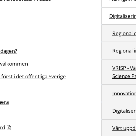
Digitaliser
Regional d
Regional 
å dagen?
ar välkommen
VRISP - V
Science P
först i det offentliga Sverige
Innovatio
nera
Digitalise
̈rd
Vårt uppd