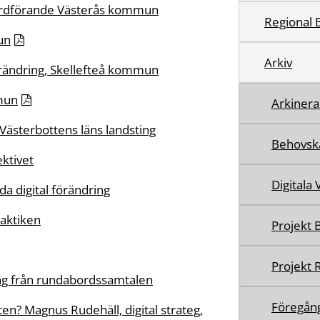
ordförande Västerås kommun
Regional 
mun
Arkiv
̈rändring, Skellefteå kommun
mmun
Arkinera 
 Västerbottens läns landsting
Behovsk
ektivet
Digitala
da digital förändring
raktiken
Projekt 
Projekt 
ng från rundabordssamtalen
Föregång
tten? Magnus Rudehäll, digital strateg,