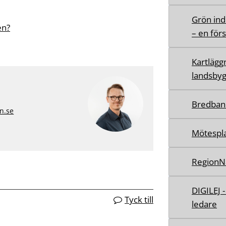
Grön ind
en?
– en för
Kartlägg
landsbyg
Bredban
n.se
Mötespla
RegionN
DIGILEJ 
Tyck till
ledare