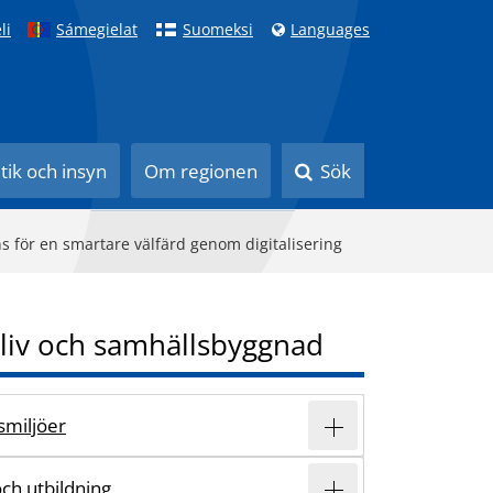
li
Sámegielat
Suomeksi
Languages
itik och insyn
Om regionen
Sök
s för en smartare välfärd genom digitalisering
liv och samhällsbyggnad
vsmiljöer
och utbildning