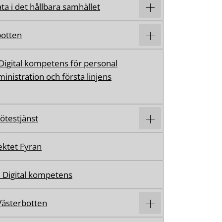
ta i det hållbara samhället
botten
Digital kompetens för personal
inistration och första linjens
mötestjänst
ektet Fyran
 Digital kompetens
 Västerbotten