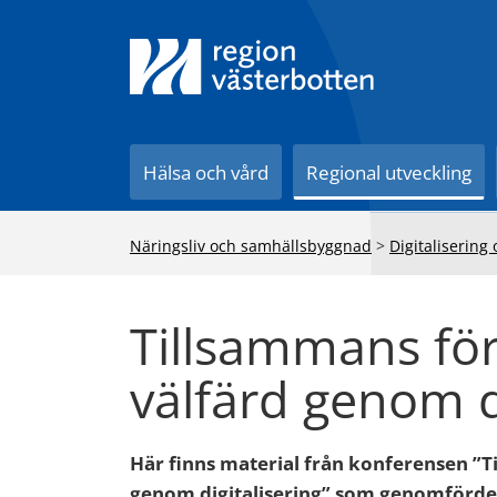
Till innehåll på sidan
Hälsa och vård
Regional utveckling
Näringsliv och samhällsbyggnad
>
Digitalisering
Tillsammans fö
välfärd genom di
Här finns material från konferensen ”T
genom digitalisering” som genomfördes