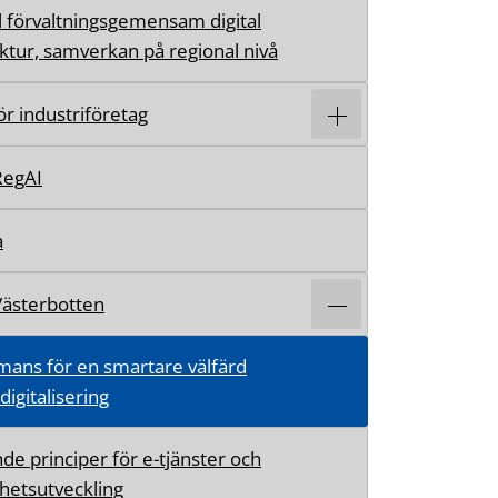
l förvaltningsgemensam digital
uktur, samverkan på regional nivå
för industriföretag
RegAI
a
Västerbotten
mans för en smartare välfärd
igitalisering
de principer för e-tjänster och
hetsutveckling