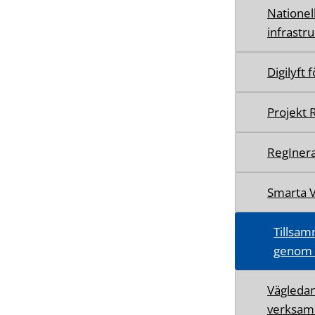
Nationel
infrastr
Digilyft 
Projekt 
RegIner
Smarta 
Tillsam
genom d
Vägledan
verksam