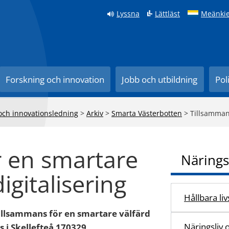
Lyssna
Lättläst
Meänkie
Forskning och innovation
Jobb och utbildning
Pol
 och innovationsledning
>
Arkiv
>
Smarta Västerbotten
>
Tillsamman
r en smartare
Närings
gitalisering
Hållbara li
illsammans för en smartare välfärd
Näringsliv 
 i Skellefteå 170329