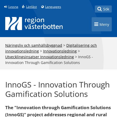
Till innehåll på sidan
Lyssna
Lättläst
Languages
Toggle
Sök
Toggle n
Meny
Näringsliv och samhällsbyggnad
>
Digitalisering och
innovationsledning
>
Innovationsledning
>
Utvecklingsinsatser Innovationsledning
>
InnoGS -
Innovation Through Gamification Solutions
InnoGS - Innovation Through
Gamification Solutions
The "Innovation through Gamification Solutions
(InnoGS)" project addresses regional and rural