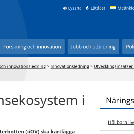
Lyssna
Lättläst
Meänkie
Forskning och innovation
Jobb och utbildning
Pol
 och innovationsledning
>
Innovationsledning
>
Utvecklingsinsatser
onsekosystem i
Närings
Hållbara li
erbotten (iiOV) ska kartlägga