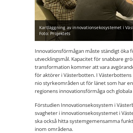
Kartläggning av innovationsekosystemet i Vä
Foto: Projektets
Innovationsförmågan måste ständigt öka för
utvecklingsmål. Kapacitet för snabbare grö
transformation kommer att vara avgörande
för aktörer i Västerbotten. I Västerbotten
nio styrkeområden ut för länet som har en vi
regionens innovationsförmåga och globala
Förstudien Innovationsekosystem i Västerbo
svagheter i innovationsekosystemet i Väs
ska också hitta systemgemensamma funkti
inom områdena.