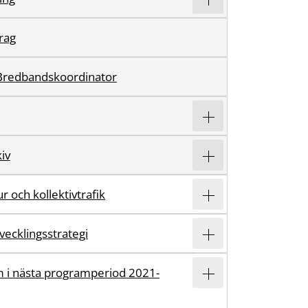
rag
Bredbandskoordinator
iv
r och kollektivtrafik
vecklingsstrategi
 i nästa programperiod 2021-