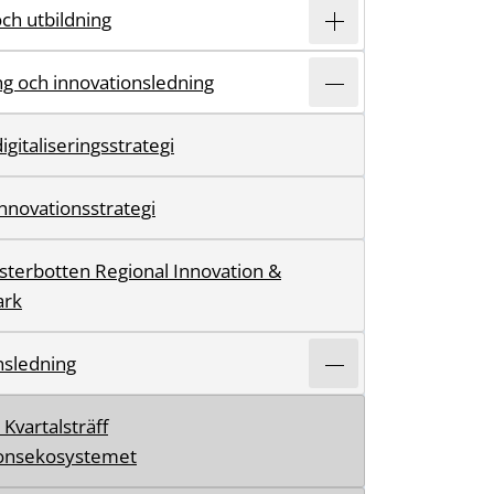
och utbildning
ing och innovationsledning
igitaliseringsstrategi
innovationsstrategi
ästerbotten Regional Innovation &
ark
nsledning
Kvartalsträff
ionsekosystemet