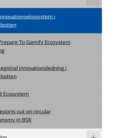
 Innovationsekosystem i
rbotten
 Prepare To Gamify Ecosystem
ng
Regional innovationsledning i
rbotten
3 Ecosystem
ports out on circular
onomy in BSR
ring