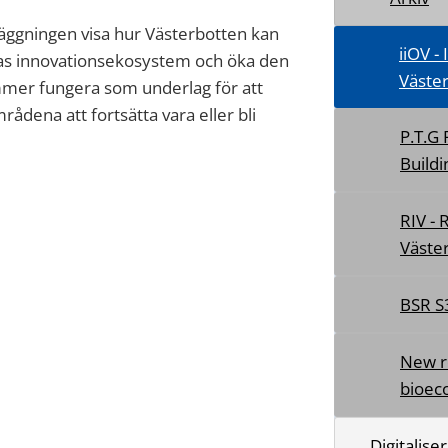
äggningen visa hur Västerbotten kan
iiOV -
as innovationsekosystem och öka den
Väste
mmer fungera som underlag för att
rådena att fortsätta vara eller bli
P.T.G
Buildi
RIV - 
Väste
BSR S
New re
bioec
Digitalise