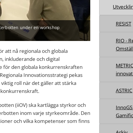
Utveckli
RESIST
sterbotten under en workshop
RIO - R
Omstäl
 att nå regionala och globala
n, inkluderande och digital
METRIC
 för den globala konkurrenskraften
innovat
s Regionala Innovationsstrategi pekas
ktig roll när det gäller att stärka
ASTRIC
 konkurrenskraft.
tten (iiOV) ska kartlägga styrkor och
InnoGS 
terbotten inom varje styrkeområde. Den
Gamific
oner och vilka kompetenser som finns
Arkiv