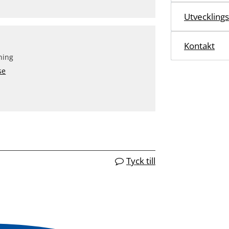
Utvecklings
Kontakt
ning
se
Tyck till