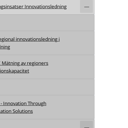
ngsinsatser Innovationsledning
egional innovationsledning i
lning
 Mätning av regioners
ionskapacitet
- Innovation Through
ation Solutions