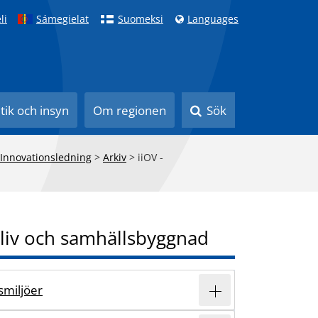
li
Sámegielat
Suomeksi
Languages
itik och insyn
Om regionen
Sök
 Innovationsledning
>
Arkiv
>
iiOV -
liv och samhällsbyggnad
vsmiljöer