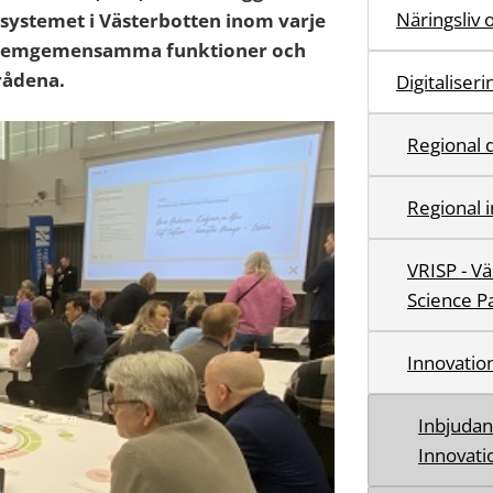
Näringsliv 
systemet i Västerbotten inom varje
ystemgemensamma funktioner och
rådena.
Digitaliser
Regional d
Regional 
VRISP - V
Science P
Innovatio
Inbjudan 
Innovat