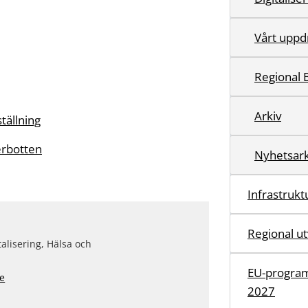
Vårt uppd
Regional 
Arkiv
tällning
erbotten
Nyhetsark
Infrastruktu
Regional ut
talisering, Hälsa och
EU-program
se
2027