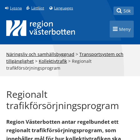
Till innehåll på sidan
Lyssna
Lättläst
Languages
Toggle
Sök
Toggle n
Meny
Näringsliv och samhällsbyggnad
>
Transportsystem och
tillgänglighet
>
Kollektivtrafik
>
Regionalt
trafikförsörjningsprogram
Regionalt
trafikförsörjningsprogram
Region Västerbotten antar regelbundet ett
regionalt trafikförsörjningsprogram, som
innehåller mål för hur kollektivtrafiken ska